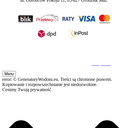
ul. Obrońców Pokoju 11, 05-827 Grodzisk Maz.
Inhalatory wodoru, generatory wodoru, wodór molekularny
© 2026 GeneratoryWodoru.eu. Wszelkie Prawa Zastrzeżone. Kopiowanie oraz
rozpowszechnianie bez zezwolenia zabronione.
Nota prawna
Menu
error:
© GeneratoryWodoru.eu. Treści są chronione prawem.
Kopiowanie i rozpowszechnianie jest niedozwolone.
Cenimy Twoją prywatność