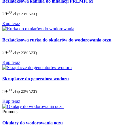
Bezlateksowa kaniula do inhalacji PREMIUM
,00
29
zł
(z 23% VAT)
Kup teraz
Bezlateksowa rurka do okularów do wodorowania oczu
,00
29
zł
(z 23% VAT)
Kup teraz
Skraplacze do generatora wodoru
,00
59
zł
(z 23% VAT)
Kup teraz
Promocja
Okulary do wodorowania oczu