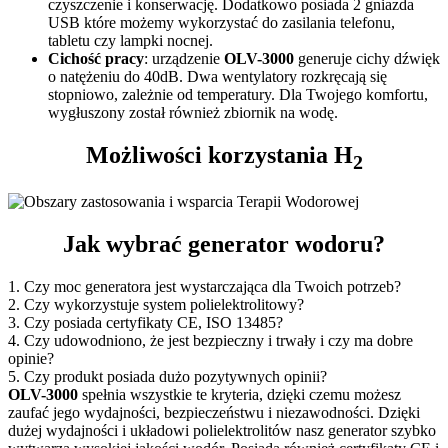
czyszczenie i konserwację. Dodatkowo posiada 2 gniazda
USB które możemy wykorzystać do zasilania telefonu,
tabletu czy lampki nocnej.
Cichość pracy
: urządzenie
OLV-3000
generuje cichy dźwięk
o natężeniu do 40dB. Dwa wentylatory rozkręcają się
stopniowo, zależnie od temperatury. Dla Twojego komfortu,
wygłuszony został również zbiornik na wodę.
Możliwości korzystania H
2
Jak wybrać generator wodoru?
1. Czy moc generatora jest wystarczająca dla Twoich potrzeb?
2. Czy wykorzystuje system polielektrolitowy?
3. Czy posiada certyfikaty CE, ISO 13485?
4. Czy udowodniono, że jest bezpieczny i trwały i czy ma dobre
opinie?
5. Czy produkt posiada dużo pozytywnych opinii?
OLV-3000
spełnia wszystkie te kryteria, dzięki czemu możesz
zaufać jego wydajności, bezpieczeństwu i niezawodności. Dzięki
dużej wydajności i układowi polielektrolitów nasz generator szybko