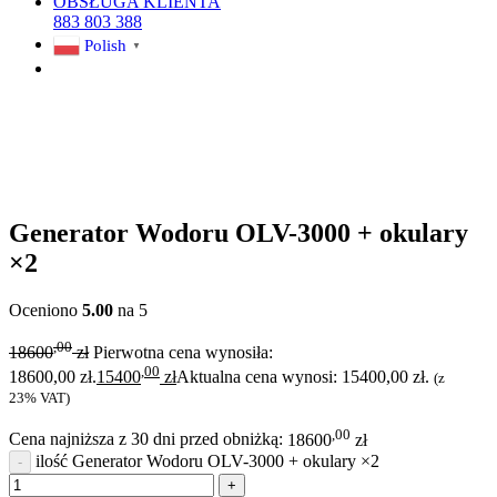
OBSŁUGA KLIENTA
883 803 388
Polish
▼
Generator Wodoru OLV-3000 + okulary
×2
Oceniono
5.00
na 5
,00
18600
zł
Pierwotna cena wynosiła:
,00
18600,00 zł.
15400
zł
Aktualna cena wynosi: 15400,00 zł.
(z
23% VAT)
,00
Cena najniższa z 30 dni przed obniżką:
18600
zł
ilość Generator Wodoru OLV-3000 + okulary ×2