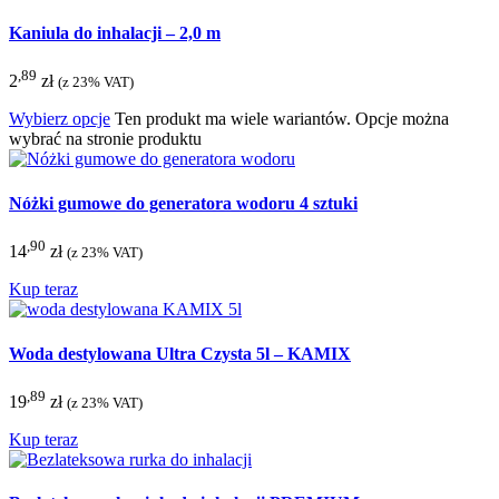
Kaniula do inhalacji – 2,0 m
,89
2
zł
(z 23% VAT)
Wybierz opcje
Ten produkt ma wiele wariantów. Opcje można
wybrać na stronie produktu
Nóżki gumowe do generatora wodoru 4 sztuki
,90
14
zł
(z 23% VAT)
Kup teraz
Woda destylowana Ultra Czysta 5l – KAMIX
,89
19
zł
(z 23% VAT)
Kup teraz