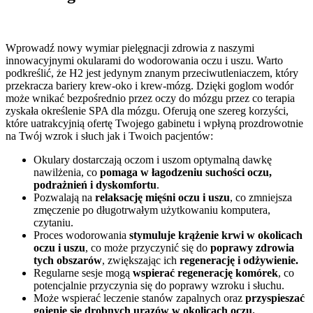
Wprowadź nowy wymiar pielęgnacji zdrowia z naszymi
innowacyjnymi okularami do wodorowania oczu i uszu. Warto
podkreślić, że H2 jest jedynym znanym przeciwutleniaczem, który
przekracza bariery krew-oko i krew-mózg. Dzięki goglom wodór
może wnikać bezpośrednio przez oczy do mózgu przez co terapia
zyskała określenie SPA dla mózgu. Oferują one szereg korzyści,
które uatrakcyjnią ofertę Twojego gabinetu i wpłyną prozdrowotnie
na Twój wzrok i słuch jak i Twoich pacjentów:
Okulary dostarczają oczom i uszom optymalną dawkę
nawilżenia, co
pomaga w łagodzeniu suchości oczu,
podrażnień i dyskomfortu
.
Pozwalają na
relaksację mięśni oczu i uszu
, co zmniejsza
zmęczenie po długotrwałym użytkowaniu komputera,
czytaniu.
Proces wodorowania
stymuluje krążenie krwi w okolicach
oczu i uszu
, co może przyczynić się do
poprawy zdrowia
tych obszarów
, zwiększając ich
regenerację i odżywienie.
Regularne sesje mogą
wspierać regenerację komórek
, co
potencjalnie przyczynia się do poprawy wzroku i słuchu.
Może wspierać leczenie stanów zapalnych oraz
przyspieszać
gojenie się drobnych urazów w okolicach oczu.