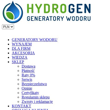
GENERATORY WODORU
WYNAJEM
DLA FIRM
AKCESORIA
WIEDZA
SKLEP
Dostawa
Płatność
Raty 0%
Serwis
Bezpieczeństwo
Opinie
Certyfikaty
Regulamin sklepu
Zwroty i reklamacje
KONTAKT