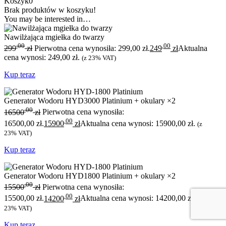
Koszyk
0
Brak produktów w koszyku!
You may be interested in…
Nawilżająca mgiełka do twarzy
,00
,00
299
zł
Pierwotna cena wynosiła: 299,00 zł.
249
zł
Aktualna
cena wynosi: 249,00 zł.
(z 23% VAT)
Kup teraz
Generator Wodoru HYD3000 Platinium + okulary ×2
,00
16500
zł
Pierwotna cena wynosiła:
,00
16500,00 zł.
15900
zł
Aktualna cena wynosi: 15900,00 zł.
(z
23% VAT)
Kup teraz
Generator Wodoru HYD1800 Platinium + okulary ×2
,00
15500
zł
Pierwotna cena wynosiła:
,00
15500,00 zł.
14200
zł
Aktualna cena wynosi: 14200,00 zł.
(z
23% VAT)
Kup teraz