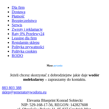
Dla firm
Dostawa
Płatność
Bezpieczeństwo
Serwis
Zwroty i reklamacje
Raty 0% Przelewy24
Leasing dla firm
Regulamin sklepu
Polityka prywatności
Polityka cookies
RODO
Masz
pytania
Jeżeli chcesz skorzystać z dobrodziejstw jakie daje
wodór
molekularny –
zapraszamy do kontaktu.
883 803 388
sklep@generatorywodoru.eu
Elevanta Blueprint Konrad Sobiecki
NIP: 529-168-17-56, REGON: 142827608