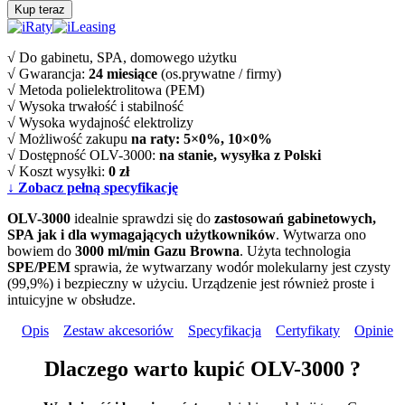
Kup teraz
√ Do gabinetu, SPA, domowego użytku
√ Gwarancja:
24 miesiące
(os.prywatne / firmy)
√ Metoda polielektrolitowa (PEM)
√ Wysoka trwałość i stabilność
√ Wysoka wydajność elektrolizy
√ Możliwość zakupu
na raty: 5
×
0%, 10
×
0%
√ Dostępność OLV-3000:
na stanie, wysyłka z Polski
√ Koszt wysyłki:
0 zł
↓ Zobacz pełną specyfikację
OLV-3000
idealnie sprawdzi się do
zastosowań gabinetowych,
SPA jak i dla wymagających użytkowników
. Wytwarza ono
bowiem do
3000 ml/min Gazu Browna
. Użyta technologia
SPE/PEM
sprawia, że wytwarzany wodór molekularny jest czysty
(99,9%) i bezpieczny w użyciu. Urządzenie jest również proste i
intuicyjne w obsłudze.
Opis
Zestaw akcesoriów
Specyfikacja
Certyfikaty
Opinie
Dlaczego warto kupić OLV-3000 ?