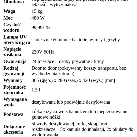
Obudowa
lekkość i wytrzymałość
Waga
15 kg
Moc
480 W
Czystość
99,991 %
wodoru
Lampa UV
skutecznie eliminuje bakterie, wirusy i grzyby
Sterylizująca
Napięcie
220V 50Hz
zasilania
Gwarancja
24 miesiące – osoby prywatne / firmy
Rodzaj
Door to door (pokrywamy koszty transportu, bez
gwarancji
wychodzenia z domu)
Wymiary
365 (głęb.) x 280 (szer.) x 420 (wys.) [mm]
Pojemność
1,5 l
zbiornika
Wymagana
destylowana lub podwójnie destylowana
woda
kółka łożyskowe z hamulcem lub nieprzesuwalne
Podstawa
gumowe nóżki
5l wody destylowanej, rurki, skraplacze,
Dołączone
rozdzielacze, 15x kaniula do inhalacji, 2x okulary do
akcesoria
wodorowania