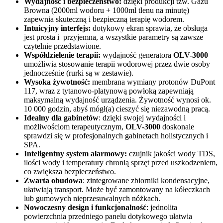
Wydajność i bezpieczeństwo:
dzięki produkcji tzw. Gazu
Browna (2000ml wodoru + 1000ml tlenu na minutę)
zapewnia skuteczną i bezpieczną terapię wodorem.
Intuicyjny interfejs:
dotykowy ekran sprawia, że obsługa
jest prosta i przyjemna, a wszystkie parametry są zawsze
czytelnie przedstawione.
Współdzielenie terapii:
wydajność generatora
OLV-3000
umożliwia stosowanie terapii wodorowej przez dwie osoby
jednocześnie (rurki są w zestawie).
Wysoka żywotność:
membrana wymiany protonów DuPont
117, wraz z tytanowo-platynową powłoką zapewniają
maksymalną wydajność urządzenia. Żywotność wynosi ok.
10 000 godzin, abyś mógł(a) cieszyć się niezawodną pracą.
Idealny dla gabinetów
: dzięki swojej wydajności i
możliwościom terapeutycznym,
OLV-3000
doskonale
sprawdzi się w profesjonalnych gabinetach holistycznych i
SPA.
Inteligentny system alarmowy:
czujnik jakości wody TDS,
ilości wody i temperatury chronią sprzęt przed uszkodzeniem,
co zwiększa bezpieczeństwo.
Zwarta obudowa
: zintegrowane zbiorniki kondensacyjne,
ułatwiają transport. Może być zamontowany na kółeczkach
lub gumowych nieprzesuwalnych nóżkach.
Nowoczesny design i funkcjonalność
: jednolita
powierzchnia przedniego panelu dotykowego ułatwia