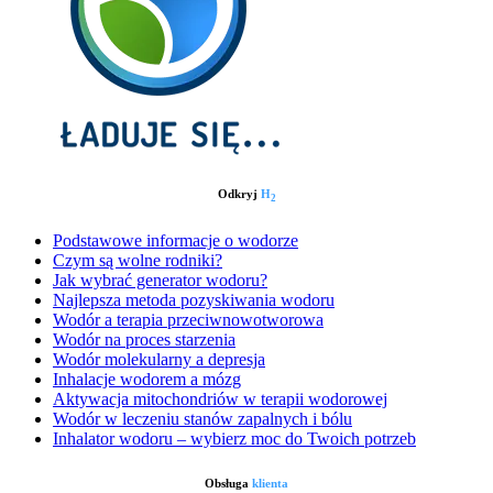
Odkryj
H
2
Podstawowe informacje o wodorze
Czym są wolne rodniki?
Jak wybrać generator wodoru?
Najlepsza metoda pozyskiwania wodoru
Wodór a terapia przeciwnowotworowa
Wodór na proces starzenia
Wodór molekularny a depresja
Inhalacje wodorem a mózg
Aktywacja mitochondriów w terapii wodorowej
Wodór w leczeniu stanów zapalnych i bólu
Inhalator wodoru – wybierz moc do Twoich potrzeb
Obsługa
klienta