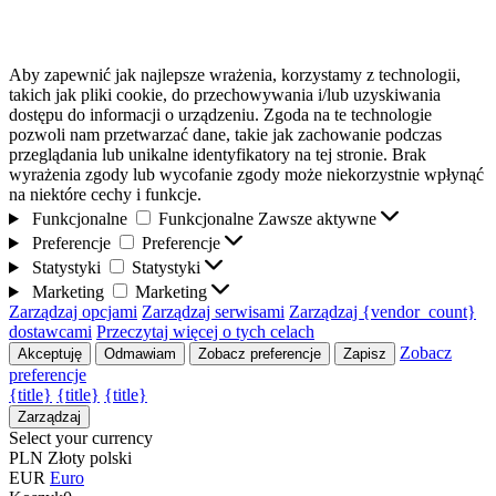
Aby zapewnić jak najlepsze wrażenia, korzystamy z technologii,
takich jak pliki cookie, do przechowywania i/lub uzyskiwania
dostępu do informacji o urządzeniu. Zgoda na te technologie
pozwoli nam przetwarzać dane, takie jak zachowanie podczas
przeglądania lub unikalne identyfikatory na tej stronie. Brak
wyrażenia zgody lub wycofanie zgody może niekorzystnie wpłynąć
na niektóre cechy i funkcje.
Funkcjonalne
Funkcjonalne
Zawsze aktywne
Preferencje
Preferencje
Statystyki
Statystyki
Marketing
Marketing
Zarządzaj opcjami
Zarządzaj serwisami
Zarządzaj {vendor_count}
dostawcami
Przeczytaj więcej o tych celach
Zobacz
Akceptuję
Odmawiam
Zobacz preferencje
Zapisz
preferencje
{title}
{title}
{title}
Zarządzaj
Select your currency
PLN
Złoty polski
EUR
Euro