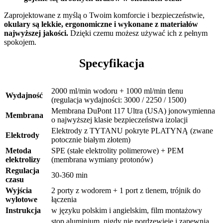
Zaprojektowane z myślą o Twoim komforcie i bezpieczeństwie,
okulary są lekkie, ergonomiczne i wykonane z materiałów
najwyższej jakości.
Dzięki czemu możesz używać ich z pełnym
spokojem.
Specyfikacja
2000 ml/min wodoru + 1000 ml/min tlenu
Wydajność
(regulacja wydajności: 3000 / 2250 / 1500)
Membrana DuPont 117 Ultra (USA) jonowymienna
Membrana
o najwyższej klasie bezpieczeństwa izolacji
Elektrody z TYTANU pokryte PLATYNĄ (zwane
Elektrody
potocznie białym złotem)
Metoda
SPE (stałe elektrolity polimerowe) + PEM
elektrolizy
(membrana wymiany protonów)
Regulacja
30-360 min
czasu
Wyjścia
2 porty z wodorem + 1 port z tlenem, trójnik do
wylotowe
łączenia
Instrukcja
w języku polskim i angielskim, film montażowy
stop aluminium, nigdy nie pordzewieje i zapewnia