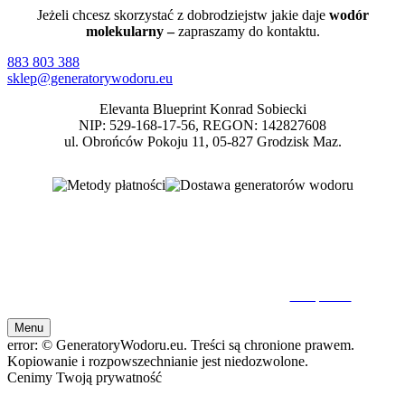
Jeżeli chcesz skorzystać z dobrodziejstw jakie daje
wodór
molekularny –
zapraszamy do kontaktu.
883 803 388
sklep@generatorywodoru.eu
Elevanta Blueprint Konrad Sobiecki
NIP: 529-168-17-56, REGON: 142827608
ul. Obrońców Pokoju 11, 05-827 Grodzisk Maz.
Inhalatory wodoru dla firm, fizjoterapeutów, inhalator wodoru do gabinetów,
inhalatory wodoru dla spa, hoteli, generatory wodoru dla biznesu, terapie
wodorowe dla fizjoterapeuty, do spa
© 2026 GeneratoryWodoru.eu. Wszelkie Prawa Zastrzeżone. Kopiowanie oraz
rozpowszechnianie bez zezwolenia zabronione.
Nota prawna
Menu
error:
© GeneratoryWodoru.eu. Treści są chronione prawem.
Kopiowanie i rozpowszechnianie jest niedozwolone.
Cenimy Twoją prywatność