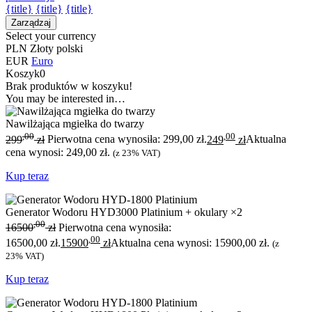
{title}
{title}
{title}
Zarządzaj
Select your currency
PLN
Złoty polski
EUR
Euro
Koszyk
0
Brak produktów w koszyku!
You may be interested in…
Nawilżająca mgiełka do twarzy
,00
,00
299
zł
Pierwotna cena wynosiła: 299,00 zł.
249
zł
Aktualna
cena wynosi: 249,00 zł.
(z 23% VAT)
Kup teraz
Generator Wodoru HYD3000 Platinium + okulary ×2
,00
16500
zł
Pierwotna cena wynosiła:
,00
16500,00 zł.
15900
zł
Aktualna cena wynosi: 15900,00 zł.
(z
23% VAT)
Kup teraz