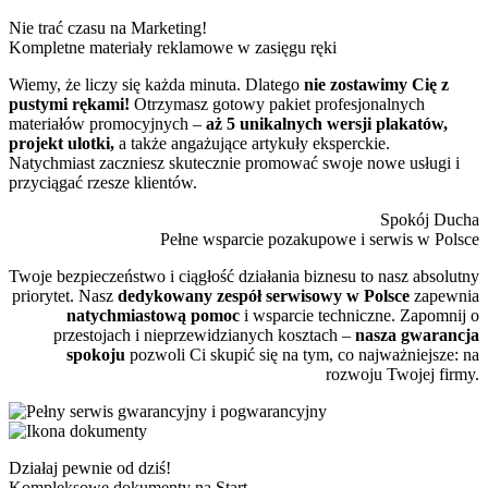
Nie trać czasu na Marketing!
Kompletne materiały reklamowe w zasięgu ręki
Wiemy, że liczy się każda minuta. Dlatego
nie zostawimy Cię z
pustymi rękami!
Otrzymasz gotowy pakiet profesjonalnych
materiałów promocyjnych –
aż 5 unikalnych wersji plakatów,
projekt ulotki,
a także angażujące artykuły eksperckie.
Natychmiast zaczniesz skutecznie promować swoje nowe usługi i
przyciągać rzesze klientów.
Spokój Ducha
Pełne wsparcie pozakupowe i serwis w Polsce
Twoje bezpieczeństwo i ciągłość działania biznesu to nasz absolutny
priorytet. Nasz
dedykowany zespół serwisowy w Polsce
zapewnia
natychmiastową pomoc
i wsparcie techniczne. Zapomnij o
przestojach i nieprzewidzianych kosztach –
nasza gwarancja
spokoju
pozwoli Ci skupić się na tym, co najważniejsze: na
rozwoju Twojej firmy.
Działaj pewnie od dziś!
Kompleksowe dokumenty na Start