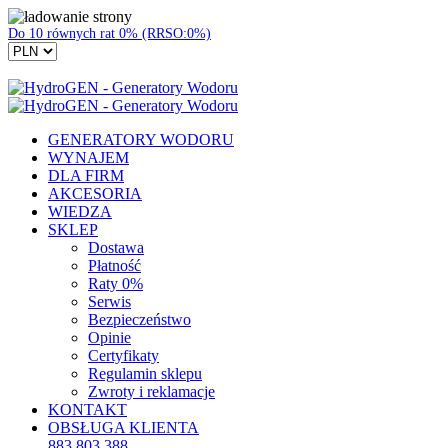
Do 10 równych rat 0% (RRSO:0%)
GENERATORY WODORU
WYNAJEM
DLA FIRM
AKCESORIA
WIEDZA
SKLEP
Dostawa
Płatność
Raty 0%
Serwis
Bezpieczeństwo
Opinie
Certyfikaty
Regulamin sklepu
Zwroty i reklamacje
KONTAKT
OBSŁUGA KLIENTA
883 803 388