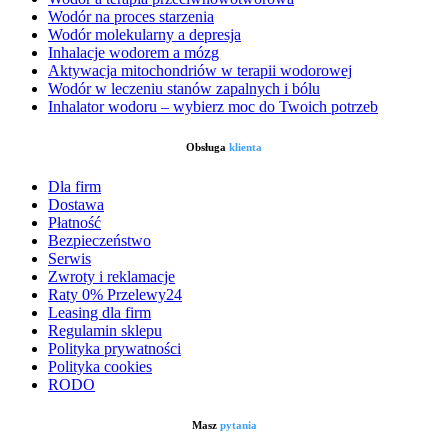
Wodór na proces starzenia
Wodór molekularny a depresja
Inhalacje wodorem a mózg
Aktywacja mitochondriów w terapii wodorowej
Wodór w leczeniu stanów zapalnych i bólu
Inhalator wodoru – wybierz moc do Twoich potrzeb
Obsługa
klienta
Dla firm
Dostawa
Płatność
Bezpieczeństwo
Serwis
Zwroty i reklamacje
Raty 0% Przelewy24
Leasing dla firm
Regulamin sklepu
Polityka prywatności
Polityka cookies
RODO
Masz
pytania