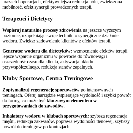
urazach i operacjach, efektywniejsza redukcja bólu, zwiększona
mobilność, efekt synergii prowadzonych terapii.
Terapeuci i Dietetycy
Wspieraj naturalne procesy zdrowienia
na jeszcze wyższym
poziomie, uzupełniając swoje techniki o synergiczne działanie
wodoru. Zwiększ zadowolenie klientów z efektów terapii.
Generator wodoru dla dietetyków:
wzmocnienie efektów terapii,
lepsze wsparcie organizmu w powrocie do równowagi i
oszczędność czasu dla klienta, aktywacja układu
przywspółczulnego, redukcja stanów zapalnych.
Kluby Sportowe, Centra Treningowe
Zoptymalizuj regenerację sportowców
po intensywnych
treningach. Oferuj narzędzie wspierające wydolność i szybki powrót
do formy, co może być
kluczowym elementem w
przygotowaniach do zawodów
.
Inhalatory wodoru w klubach sportowych:
szybsza regeneracja
mięśni, redukcja zakwasów, poprawa wydolności tlenowej, szybszy
powrót do treningów po kontuzjach.