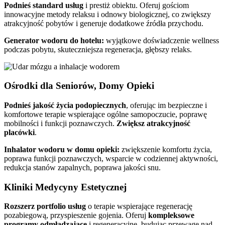
Podnieś standard usług
i prestiż obiektu. Oferuj gościom
innowacyjne metody relaksu i odnowy biologicznej, co zwiększy
atrakcyjność pobytów i generuje dodatkowe źródła przychodu.
Generator wodoru do hotelu:
wyjątkowe doświadczenie wellness
podczas pobytu, skuteczniejsza regeneracja, głębszy relaks.
Ośrodki dla Seniorów, Domy Opieki
Podnieś jakość życia podopiecznych
, oferując im bezpieczne i
komfortowe terapie wspierające ogólne samopoczucie, poprawę
mobilności i funkcji poznawczych.
Zwiększ atrakcyjność
placówki
.
Inhalator wodoru w domu opieki:
zwiększenie komfortu życia,
poprawa funkcji poznawczych, wsparcie w codziennej aktywności,
redukcja stanów zapalnych, poprawa jakości snu.
Kliniki Medycyny Estetycznej
Rozszerz portfolio usług
o terapie wspierające regenerację
pozabiegową, przyspieszenie gojenia. Oferuj
kompleksowe
programy odmładzające
i regeneracyjne, budując przewagę nad