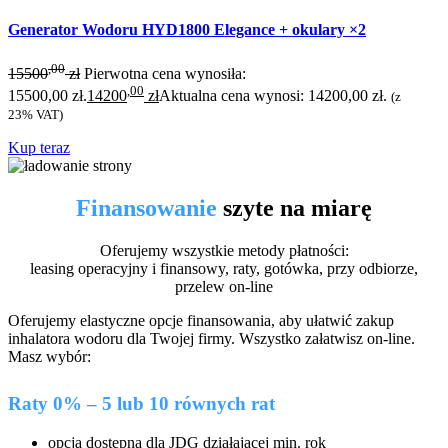
Generator Wodoru HYD1800 Elegance + okulary ×2
,00
15500
zł
Pierwotna cena wynosiła:
,00
15500,00 zł.
14200
zł
Aktualna cena wynosi: 14200,00 zł.
(z
23% VAT)
Kup teraz
Finansowanie
szyte na miarę
Oferujemy wszystkie metody płatności:
leasing operacyjny i finansowy, raty, gotówka, przy odbiorze,
przelew on-line
Oferujemy elastyczne opcje finansowania, aby ułatwić zakup
inhalatora wodoru dla Twojej firmy. Wszystko załatwisz on-line.
Masz wybór:
Raty 0% – 5 lub 10 równych rat
opcja dostępna dla JDG działającej min. rok