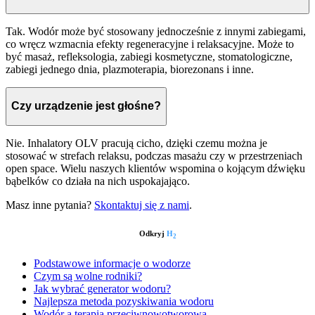
Tak. Wodór może być stosowany jednocześnie z innymi zabiegami,
co wręcz wzmacnia efekty regeneracyjne i relaksacyjne. Może to
być masaż, refleksologia, zabiegi kosmetyczne, stomatologiczne,
zabiegi jednego dnia, plazmoterapia, biorezonans i inne.
Czy urządzenie jest głośne?
Nie. Inhalatory OLV pracują cicho, dzięki czemu można je
stosować w strefach relaksu, podczas masażu czy w przestrzeniach
open space. Wielu naszych klientów wspomina o kojącym dźwięku
bąbelków co działa na nich uspokajająco.
Masz inne pytania?
Skontaktuj się z nami
.
Odkryj
H
2
Podstawowe informacje o wodorze
Czym są wolne rodniki?
Jak wybrać generator wodoru?
Najlepsza metoda pozyskiwania wodoru
Wodór a terapia przeciwnowotworowa