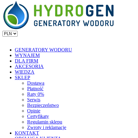
GENERATORY WODORU
WYNAJEM
DLA FIRM
AKCESORIA
WIEDZA
SKLEP
Dostawa
Płatność
Raty 0%
Serwis
Bezpieczeństwo
Opinie
Certyfikaty
Regulamin sklepu
Zwroty i reklamacje
KONTAKT