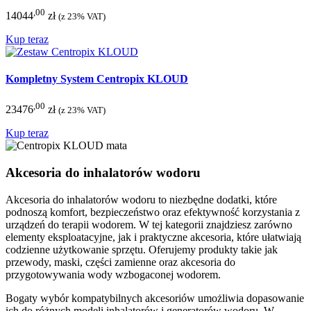
,00
14044
zł
(z 23% VAT)
Kup teraz
Kompletny System Centropix KLOUD
,00
23476
zł
(z 23% VAT)
Kup teraz
Akcesoria do inhalatorów wodoru
Akcesoria do inhalatorów wodoru to niezbędne dodatki, które
podnoszą komfort, bezpieczeństwo oraz efektywność korzystania z
urządzeń do terapii wodorem. W tej kategorii znajdziesz zarówno
elementy eksploatacyjne, jak i praktyczne akcesoria, które ułatwiają
codzienne użytkowanie sprzętu. Oferujemy produkty takie jak
przewody, maski, części zamienne oraz akcesoria do
przygotowywania wody wzbogaconej wodorem.
Bogaty wybór kompatybilnych akcesoriów umożliwia dopasowanie
ich do różnych modeli inhalatorów i generatorów wodoru. W