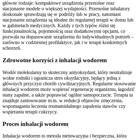
główne rodzaje: kompaktowe urządzenia przenośne oraz
stacjonarne modele o większej wydajności. Przenośne inhalatory
doskonale sprawdzają się w podróży lub w pracy, natomiast
stacjonarne urządzenia są idealne do regularnej terapii w domu lub
w gabinetach medycznych. Każdy z tych typów różni się
funkcjonalnością, pojemnością oraz dodatkowymi opcjami, co
pozwala na dopasowanie urządzenia do indywidualnych potrzeb –
zarówno w codziennej profilaktyce, jak i w terapii konkretnych
schorzeń.
Zdrowotne korzyści z inhalacji wodorem
Wodór molekularny to skuteczny antyoksydant, który neutralizuje
wolne rodniki i ogranicza stres oksydacyjny, będący jedną z
głównych przyczyn chorób cywilizacyjnych. Regularne stosowanie
inhalacji wodorem może wspierać regenerację organizmu, łagodzić
stany zapalne, a także poprawiać ogólne samopoczucie. Terapia ta
znajduje zastosowanie m.in. w redukcji objawów zmęczenia,
wspomaganiu leczenia reumatoidalnego zapalenia stawów czy
wspieraniu terapii cukrzycy.
Proces inhalacji wodorem
Inhalacja wodorem to metoda nieinwazyjna i bezpieczna, która