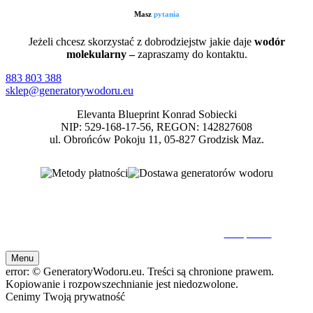
Masz
pytania
Jeżeli chcesz skorzystać z dobrodziejstw jakie daje
wodór
molekularny –
zapraszamy do kontaktu.
883 803 388
sklep@generatorywodoru.eu
Elevanta Blueprint Konrad Sobiecki
NIP: 529-168-17-56, REGON: 142827608
ul. Obrońców Pokoju 11, 05-827 Grodzisk Maz.
Inhalatory wodoru, generatory wodoru, wodór molekularny
© 2026 GeneratoryWodoru.eu. Wszelkie Prawa Zastrzeżone. Kopiowanie oraz
rozpowszechnianie bez zezwolenia zabronione.
Nota prawna
Menu
error:
© GeneratoryWodoru.eu. Treści są chronione prawem.
Kopiowanie i rozpowszechnianie jest niedozwolone.
Cenimy Twoją prywatność