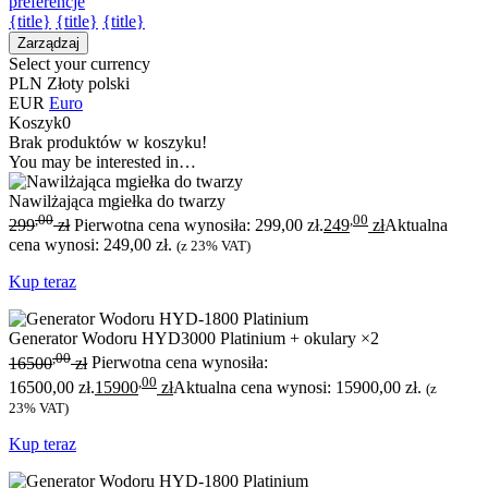
preferencje
{title}
{title}
{title}
Zarządzaj
Select your currency
PLN
Złoty polski
EUR
Euro
Koszyk
0
Brak produktów w koszyku!
You may be interested in…
Nawilżająca mgiełka do twarzy
,00
,00
299
zł
Pierwotna cena wynosiła: 299,00 zł.
249
zł
Aktualna
cena wynosi: 249,00 zł.
(z 23% VAT)
Kup teraz
Generator Wodoru HYD3000 Platinium + okulary ×2
,00
16500
zł
Pierwotna cena wynosiła:
,00
16500,00 zł.
15900
zł
Aktualna cena wynosi: 15900,00 zł.
(z
23% VAT)
Kup teraz