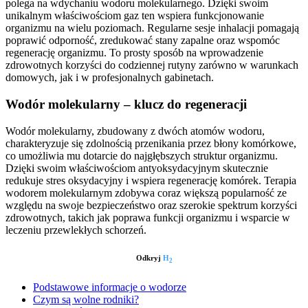
polega na wdychaniu wodoru molekularnego. Dzięki swoim
unikalnym właściwościom gaz ten wspiera funkcjonowanie
organizmu na wielu poziomach. Regularne sesje inhalacji pomagają
poprawić odporność, zredukować stany zapalne oraz wspomóc
regenerację organizmu. To prosty sposób na wprowadzenie
zdrowotnych korzyści do codziennej rutyny zarówno w warunkach
domowych, jak i w profesjonalnych gabinetach.
Wodór molekularny – klucz do regeneracji
Wodór molekularny, zbudowany z dwóch atomów wodoru,
charakteryzuje się zdolnością przenikania przez błony komórkowe,
co umożliwia mu dotarcie do najgłębszych struktur organizmu.
Dzięki swoim właściwościom antyoksydacyjnym skutecznie
redukuje stres oksydacyjny i wspiera regenerację komórek. Terapia
wodorem molekularnym zdobywa coraz większą popularność ze
względu na swoje bezpieczeństwo oraz szerokie spektrum korzyści
zdrowotnych, takich jak poprawa funkcji organizmu i wsparcie w
leczeniu przewlekłych schorzeń.
Odkryj
H
2
Podstawowe informacje o wodorze
Czym są wolne rodniki?