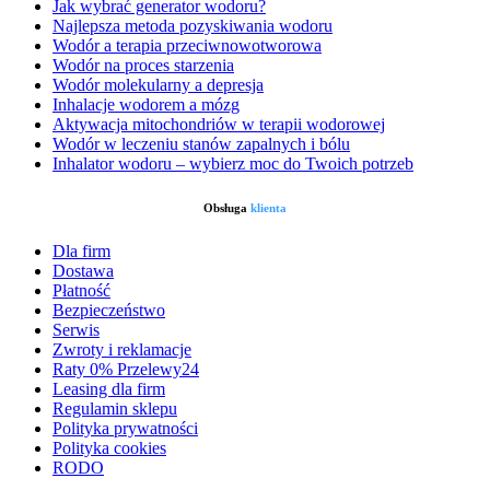
Jak wybrać generator wodoru?
Najlepsza metoda pozyskiwania wodoru
Wodór a terapia przeciwnowotworowa
Wodór na proces starzenia
Wodór molekularny a depresja
Inhalacje wodorem a mózg
Aktywacja mitochondriów w terapii wodorowej
Wodór w leczeniu stanów zapalnych i bólu
Inhalator wodoru – wybierz moc do Twoich potrzeb
Obsługa
klienta
Dla firm
Dostawa
Płatność
Bezpieczeństwo
Serwis
Zwroty i reklamacje
Raty 0% Przelewy24
Leasing dla firm
Regulamin sklepu
Polityka prywatności
Polityka cookies
RODO