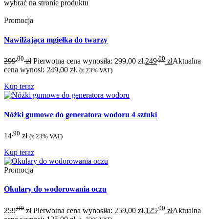
wybrać na stronie produktu
Promocja
Nawilżająca mgiełka do twarzy
,00
,00
299
zł
Pierwotna cena wynosiła: 299,00 zł.
249
zł
Aktualna
cena wynosi: 249,00 zł.
(z 23% VAT)
Kup teraz
Nóżki gumowe do generatora wodoru 4 sztuki
,90
14
zł
(z 23% VAT)
Kup teraz
Promocja
Okulary do wodorowania oczu
,00
,00
259
zł
Pierwotna cena wynosiła: 259,00 zł.
125
zł
Aktualna