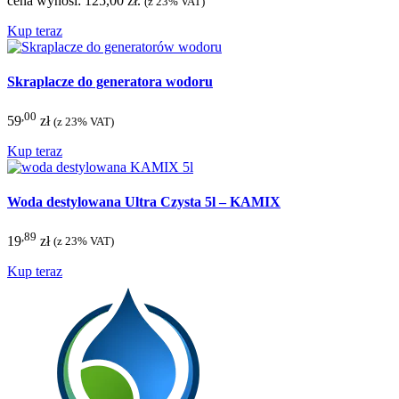
cena wynosi: 125,00 zł.
(z 23% VAT)
Kup teraz
Skraplacze do generatora wodoru
,00
59
zł
(z 23% VAT)
Kup teraz
Woda destylowana Ultra Czysta 5l – KAMIX
,89
19
zł
(z 23% VAT)
Kup teraz