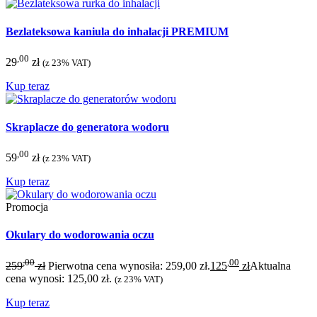
Bezlateksowa kaniula do inhalacji PREMIUM
,00
29
zł
(z 23% VAT)
Kup teraz
Skraplacze do generatora wodoru
,00
59
zł
(z 23% VAT)
Kup teraz
Promocja
Okulary do wodorowania oczu
,00
,00
259
zł
Pierwotna cena wynosiła: 259,00 zł.
125
zł
Aktualna
cena wynosi: 125,00 zł.
(z 23% VAT)
Kup teraz