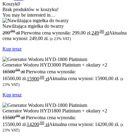
Koszyk
0
Brak produktów w koszyku!
You may be interested in…
Nawilżająca mgiełka do twarzy
,00
,00
299
zł
Pierwotna cena wynosiła: 299,00 zł.
249
zł
Aktualna
cena wynosi: 249,00 zł.
(z 23% VAT)
Kup teraz
Generator Wodoru HYD3000 Platinium + okulary ×2
,00
16500
zł
Pierwotna cena wynosiła:
,00
16500,00 zł.
15900
zł
Aktualna cena wynosi: 15900,00 zł.
(z
23% VAT)
Kup teraz
Generator Wodoru HYD1800 Platinium + okulary ×2
,00
15500
zł
Pierwotna cena wynosiła:
,00
15500,00 zł.
14200
zł
Aktualna cena wynosi: 14200,00 zł.
(z
23% VAT)