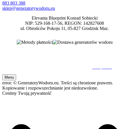
883 803 388
sklep@generatorywodoru.eu
Elevanta Blueprint Konrad Sobiecki
NIP: 529-168-17-56, REGON: 142827608
ul. Obrońców Pokoju 11, 05-827 Grodzisk Maz.
Inhalatory wodoru, generatory wodoru, wodór molekularny
© 2026 GeneratoryWodoru.eu. Wszelkie Prawa Zastrzeżone. Kopiowanie oraz
rozpowszechnianie bez zezwolenia zabronione.
Nota prawna
Menu
error:
© GeneratoryWodoru.eu. Treści są chronione prawem.
Kopiowanie i rozpowszechnianie jest niedozwolone.
Cenimy Twoją prywatność