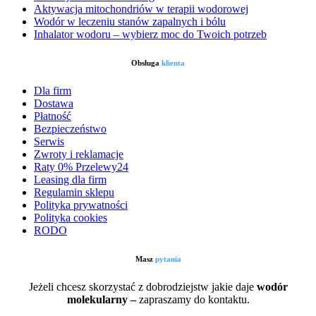
Aktywacja mitochondriów w terapii wodorowej
Wodór w leczeniu stanów zapalnych i bólu
Inhalator wodoru – wybierz moc do Twoich potrzeb
Obsługa
klienta
Dla firm
Dostawa
Płatność
Bezpieczeństwo
Serwis
Zwroty i reklamacje
Raty 0% Przelewy24
Leasing dla firm
Regulamin sklepu
Polityka prywatności
Polityka cookies
RODO
Masz
pytania
Jeżeli chcesz skorzystać z dobrodziejstw jakie daje
wodór
molekularny –
zapraszamy do kontaktu.