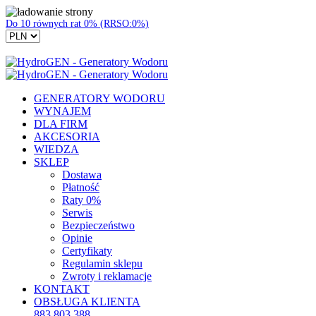
Do 10 równych rat 0% (RRSO:0%)
GENERATORY WODORU
WYNAJEM
DLA FIRM
AKCESORIA
WIEDZA
SKLEP
Dostawa
Płatność
Raty 0%
Serwis
Bezpieczeństwo
Opinie
Certyfikaty
Regulamin sklepu
Zwroty i reklamacje
KONTAKT
OBSŁUGA KLIENTA
883 803 388