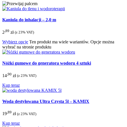
Kaniula do inhalacji – 2,0 m
,89
2
zł
(z 23% VAT)
Wybierz opcje
Ten produkt ma wiele wariantów. Opcje można
wybrać na stronie produktu
Nóżki gumowe do generatora wodoru 4 sztuki
,90
14
zł
(z 23% VAT)
Kup teraz
Woda destylowana Ultra Czysta 5l – KAMIX
,89
19
zł
(z 23% VAT)
Kup teraz