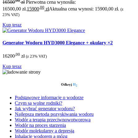
,00
16500
zł
Pierwotna cena wynosiła:
,00
16500,00 zł.
15900
zł
Aktualna cena wynosi: 15900,00 zł.
(z
23% VAT)
Kup teraz
Generator Wodoru HYD3000 Elegance + okulary ×2
,00
16200
zł
(z 23% VAT)
Kup teraz
Odkryj
H
2
Podstawowe informacje o wodorze
Czym są wolne rodniki?
Jak wybrać generator wodoru?
Najlepsza metoda pozyskiwania wodoru
Wodór a terapia przeciwnowotworowa
Wodór na proces starzenia
Wodór molekularny a depresja
Inhalacje wodorem a mózg