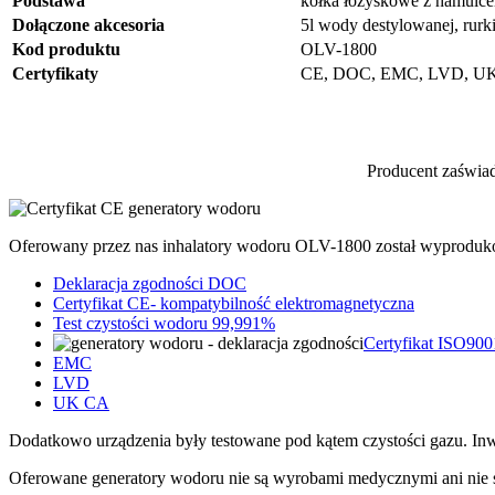
Podstawa
kółka łożyskowe z hamulc
Dołączone akcesoria
5l wody destylowanej, rurki
Kod produktu
OLV-1800
Certyfikaty
CE, DOC, EMC, LVD, UK
Producent zaświad
Oferowany przez nas inhalatory wodoru OLV-1800 został wyprodukowa
Deklaracja zgodności DOC
Certyfikat CE- kompatybilność elektromagnetyczna
Test czystości wodoru 99,991%
Certyfikat ISO900
EMC
LVD
UK CA
Dodatkowo urządzenia były testowane pod kątem czystości gazu. In
Oferowane generatory wodoru nie są wyrobami medycznymi ani nie s