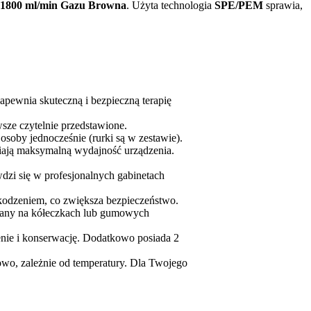
1800 ml/min Gazu Browna
. Użyta technologia
SPE/PEM
sprawia,
pewnia skuteczną i bezpieczną terapię
wsze czytelnie przedstawione.
soby jednocześnie (rurki są w zestawie).
ją maksymalną wydajność urządzenia.
dzi się w profesjonalnych gabinetach
zkodzeniem, co zwiększa bezpieczeństwo.
ny na kółeczkach lub gumowych
enie i konserwację. Dodatkowo posiada 2
owo, zależnie od temperatury. Dla Twojego