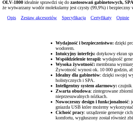
OLV-1800
idealnie sprawdzi się do
zastosowań gabinetowych, SPA
że wytwarzany wodór molekularny jest czysty (99,9%) i bezpieczny w 
Opis
Zestaw akcesoriów
Specyfikacja
Certyfikaty
Opinie
Wydajność i bezpieczeństwo:
dzięki pr
wodorem.
Intuicyjny interfejs:
dotykowy ekran spr
Współdzielenie terapii:
wydajność gene
Wysoka żywotność:
membrana wymiany 
Żywotność wynosi ok. 10 000 godzin, ab
Idealny dla gabinetów
: dzięki swojej 
holistycznych i SPA.
Inteligentny system alarmowy:
czujnik
Zwarta obudowa
: zintegrowane zbiorni
nieprzesuwalnych nóżkach.
Nowoczesny design i funkcjonalność
: 
gniazda USB które możemy wykorzystać do
Cichość pracy
: urządzenie generuje cic
komfortu, wygłuszony został również zb