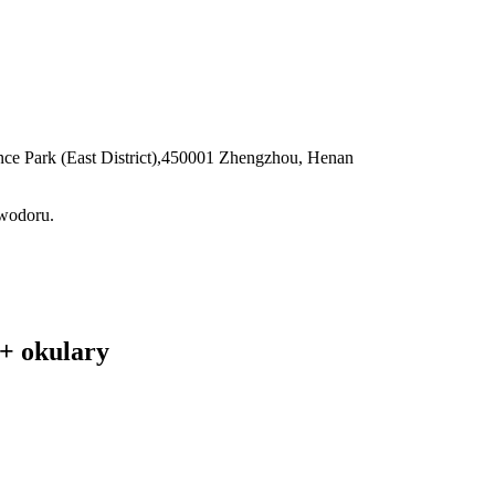
ence Park (East District),450001 Zhengzhou, Henan
 wodoru.
+ okulary