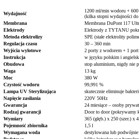
1200 ml/min wodoru + 600 
Wydajność
(kilka stopni wydajności d
Membrana
Membrana DuPont 117 Ultra
Elektrody
Elektrody z TYTANU pokr
Metoda elektrolizy
SPE (stałe elektrolity po
Regulacja czasu
30 – 360 min
Wyjścia wylotowe
2 porty z wodorem + 1 port 
Instrukcja
w języku polskim i angiels
Obudowa
stop aluminium, nigdy nie 
Waga
13 kg
Moc
380 W
Czystość wodoru
99,991 %
Lampa UV Sterylizująca
skutecznie eliminuje bakteri
Napięcie zasilania
220V 50Hz
Gwarancja
24 miesiące – osoby prywat
Rodzaj gwarancji
Door to door (pokrywamy k
Wymiary
365 (głęb.) x 250 (szer.) x
Pojemność zbiornika
1,5 l
Wymagana woda
destylowana lub podwójnie