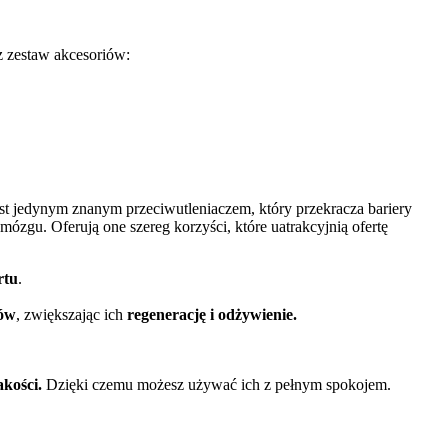
z zestaw akcesoriów:
t jedynym znanym przeciwutleniaczem, który przekracza bariery
zgu. Oferują one szereg korzyści, które uatrakcyjnią ofertę
rtu
.
rów
, zwiększając ich
regenerację i odżywienie.
akości.
Dzięki czemu możesz używać ich z pełnym spokojem.