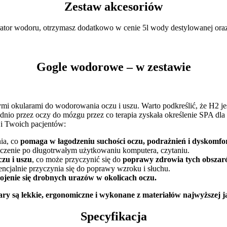
Zestaw akcesoriów
ator wodoru, otrzymasz dodatkowo w cenie 5l wody destylowanej ora
Gogle wodorowe – w zestawie
 okularami do wodorowania oczu i uszu. Warto podkreślić, że H2 jes
 przez oczy do mózgu przez co terapia zyskała określenie SPA dla mó
 i Twoich pacjentów:
ia, co
pomaga w łagodzeniu suchości oczu, podrażnień i dyskomfo
ęczenie po długotrwałym użytkowaniu komputera, czytaniu.
czu i uszu
, co może przyczynić się do
poprawy zdrowia tych obsza
tencjalnie przyczynia się do poprawy wzroku i słuchu.
gojenie się drobnych urazów w okolicach oczu.
ary są lekkie, ergonomiczne i wykonane z materiałów najwyższej j
Specyfikacja