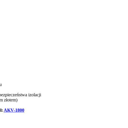
u
zpieczeństwa izolacji
m złotem)
l:
AKV-1800