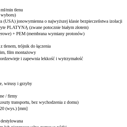
ml/min tlenu
o wyboru)
 (USA) jonowymienna o najwyższej klasie bezpieczeństwa izolacji
yte PLATYNĄ (zwane potocznie białym złotem)
limerowe) + PEM (membrana wymiany protonów)
z tlenem, trójnik do łączenia
kim, film montażowy
pordzewieje i zapewnia lekkość i wytrzymałość
e, wirusy i grzyby
ne / firmy
oszty transportu, bez wychodzenia z domu)
 420 (wys.) [mm]
 destylowana