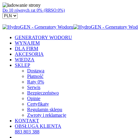
Do 10 równych rat 0% (RRSO:0%)
GENERATORY WODORU
WYNAJEM
DLA FIRM
AKCESORIA
WIEDZA
SKLEP
Dostawa
Płatność
Raty 0%
Serwis
Bezpieczeństwo
Opinie
Certyfikaty
Regulamin sklepu
Zwroty i reklamacje
KONTAKT
OBSŁUGA KLIENTA
883 803 388