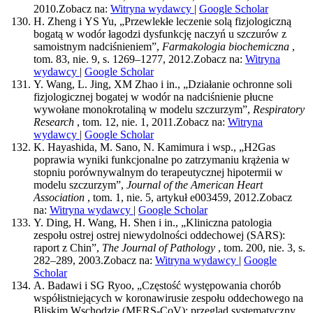
2010.
Zobacz na:
Witryna wydawcy
|
Google Scholar
H. Zheng i YS Yu, „Przewlekłe leczenie solą fizjologiczną
bogatą w wodór łagodzi dysfunkcję naczyń u szczurów z
samoistnym nadciśnieniem”,
Farmakologia biochemiczna
,
tom. 83, nie. 9, s. 1269–1277, 2012.
Zobacz na:
Witryna
wydawcy
|
Google Scholar
Y. Wang, L. Jing, XM Zhao i in., „Działanie ochronne soli
fizjologicznej bogatej w wodór na nadciśnienie płucne
wywołane monokrotaliną w modelu szczurzym”,
Respiratory
Research
, tom. 12, nie. 1, 2011.
Zobacz na:
Witryna
wydawcy
|
Google Scholar
K. Hayashida, M. Sano, N. Kamimura i wsp., „H2Gas
poprawia wyniki funkcjonalne po zatrzymaniu krążenia w
stopniu porównywalnym do terapeutycznej hipotermii w
modelu szczurzym”,
Journal of the American Heart
Association
, tom. 1, nie. 5, artykuł e003459, 2012.
Zobacz
na:
Witryna wydawcy
|
Google Scholar
Y. Ding, H. Wang, H. Shen i in., „Kliniczna patologia
zespołu ostrej ostrej niewydolności oddechowej (SARS):
raport z Chin”,
The Journal of Pathology
, tom. 200, nie. 3, s.
282–289, 2003.
Zobacz na:
Witryna wydawcy
|
Google
Scholar
A. Badawi i SG Ryoo, „Częstość występowania chorób
współistniejących w koronawirusie zespołu oddechowego na
Bliskim Wschodzie (MERS-CoV): przegląd systematyczny