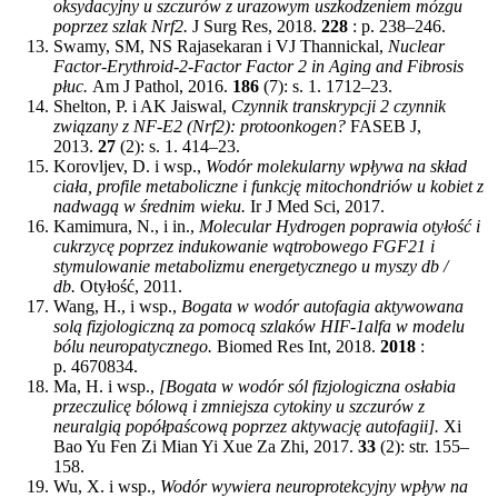
oksydacyjny u szczurów z urazowym uszkodzeniem mózgu
poprzez szlak Nrf2.
J Surg Res, 2018.
228
: p. 238–246.
Swamy, SM, NS Rajasekaran i VJ Thannickal,
Nuclear
Factor-Erythroid-2-Factor Factor 2 in Aging and Fibrosis
płuc.
Am J Pathol, 2016.
186
(7): s. 1. 1712–23.
Shelton, P. i AK Jaiswal,
Czynnik transkrypcji 2 czynnik
związany z NF-E2 (Nrf2): protoonkogen?
FASEB J,
2013.
27
(2): s. 1. 414–23.
Korovljev, D. i wsp.,
Wodór molekularny wpływa na skład
ciała, profile metaboliczne i funkcję mitochondriów u kobiet z
nadwagą w średnim wieku.
Ir J Med Sci, 2017.
Kamimura, N., i in.,
Molecular Hydrogen poprawia otyłość i
cukrzycę poprzez indukowanie wątrobowego FGF21 i
stymulowanie metabolizmu energetycznego u myszy db /
db.
Otyłość, 2011.
Wang, H., i wsp.,
Bogata w wodór autofagia aktywowana
solą fizjologiczną za pomocą szlaków HIF-1alfa w modelu
bólu neuropatycznego.
Biomed Res Int, 2018.
2018
:
p. 4670834.
Ma, H. i wsp.,
[Bogata w wodór sól fizjologiczna osłabia
przeczulicę bólową i zmniejsza cytokiny u szczurów z
neuralgią popółpaścową poprzez aktywację autofagii].
Xi
Bao Yu Fen Zi Mian Yi Xue Za Zhi, 2017.
33
(2): str. 155–
158.
Wu, X. i wsp.,
Wodór wywiera neuroprotekcyjny wpływ na