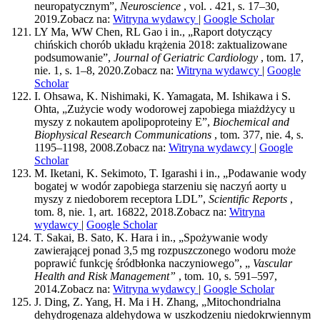
neuropatycznym”,
Neuroscience
, vol. . 421, s. 17–30,
2019.
Zobacz na:
Witryna wydawcy
|
Google Scholar
LY Ma, WW Chen, RL Gao i in., „Raport dotyczący
chińskich chorób układu krążenia 2018: zaktualizowane
podsumowanie”,
Journal of Geriatric Cardiology
, tom. 17,
nie. 1, s. 1–8, 2020.
Zobacz na:
Witryna wydawcy
|
Google
Scholar
I. Ohsawa, K. Nishimaki, K. Yamagata, M. Ishikawa i S.
Ohta, „Zużycie wody wodorowej zapobiega miażdżycy u
myszy z nokautem apolipoproteiny E”,
Biochemical and
Biophysical Research Communications
, tom. 377, nie. 4, s.
1195–1198, 2008.
Zobacz na:
Witryna wydawcy
|
Google
Scholar
M. Iketani, K. Sekimoto, T. Igarashi i in., „Podawanie wody
bogatej w wodór zapobiega starzeniu się naczyń aorty u
myszy z niedoborem receptora LDL”,
Scientific Reports
,
tom. 8, nie. 1, art. 16822, 2018.
Zobacz na:
Witryna
wydawcy
|
Google Scholar
T. Sakai, B. Sato, K. Hara i in., „Spożywanie wody
zawierającej ponad 3,5 mg rozpuszczonego wodoru może
poprawić funkcję śródbłonka naczyniowego”, „
Vascular
Health and Risk Management”
, tom. 10, s. 591–597,
2014.
Zobacz na:
Witryna wydawcy
|
Google Scholar
J. Ding, Z. Yang, H. Ma i H. Zhang, „Mitochondrialna
dehydrogenaza aldehydowa w uszkodzeniu niedokrwiennym