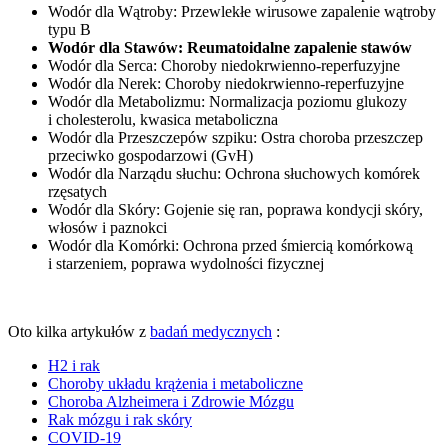
Wodór dla Wątroby: Przewlekłe wirusowe zapalenie wątroby
typu B
Wodór dla Stawów: Reumatoidalne zapalenie stawów
Wodór dla Serca: Choroby niedokrwienno-reperfuzyjne
Wodór dla Nerek: Choroby niedokrwienno-reperfuzyjne
Wodór dla Metabolizmu: Normalizacja poziomu glukozy
i cholesterolu, kwasica metaboliczna
Wodór dla Przeszczepów szpiku: Ostra choroba przeszczep
przeciwko gospodarzowi (GvH)
Wodór dla Narządu słuchu: Ochrona słuchowych komórek
rzęsatych
Wodór dla Skóry: Gojenie się ran, poprawa kondycji skóry,
włosów i paznokci
Wodór dla Komórki: Ochrona przed śmiercią komórkową
i starzeniem, poprawa wydolności fizycznej
Oto kilka artykułów z
badań medycznych
:
H2
i rak
Choroby układu krążenia i metaboliczne
Choroba Alzheimera i Zdrowie Mózgu
Rak mózgu i rak skóry
COVID-19