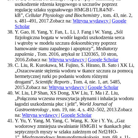
uszkodzenie rdzenia kręgowego u szczurów poprzez
regulację szlaku sygnałowego HMGB1/TLR4/NF-
kB”,
Cellular Physiology and Biochemistry
, tom. 43, nie. 2,
s. 481–491, 2017.
Zobacz na:
Witryna wydawcy
|
Google
Scholar
Y. Gao, H. Yang, Y. Fan, L. Li, J. Fang i W. Yang, „Sól
fizjologiczna bogata w wodór łagodzi uszkodzenia serca
i wątroby w modelu szczura doksorubicyny poprzez
hamowanie stanu zapalnego i apoptozy”,
Mediatorzy
zapalenia
, Tom. 2016, artykuł nr 1320365, 10 stron,
2016.
Zobacz na:
Witryna wydawcy
|
Google Scholar
C. Liu, R. Kurokawa, M. Fujino, S. Hirano, B. Sato i XK Li,
„Oszacowanie stężenia wodoru w tkance szczura za pomocą
hermetycznej rurki po podaniu wodoru różnymi
drogami”,
Scientific Reports
, Tom. 4, nie. 1, art. 5485,
2015.
Zobacz na:
Witryna wydawcy
|
Google Scholar
W. Liu, LP Shan, XS Dong, XW Liu, T. Ma i Z. Liu,
„Połączona wczesna resuscytacja płynami i inhalacja wodoru
łagodzi uszkodzenia płuc i jelit”,
World Journal of
Gastroenterology
, tom. 19, nie. 4, s. 492–502, 2013.
Zobacz
na:
Witryna wydawcy
|
Google Scholar
Y. Yu, Y. Yang, M. Yang, C. Wang, K. Xie i Y. Yu, „Gaz
wodorowy zmniejsza uwalnianie HMGB1 w tkankach płuc
septycznych myszy w szlaku zależnym od Nrf2/HO-
1”,
Międzynarodowy Immunofarmakologia
, tom. 69, s. 11-