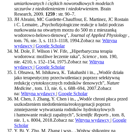
umiarkowanych i ciężkich noworodkowych modelach
szczurów z niedotlenieniem i niedokrwieniem.
Brain
Research, 2009.
1259
: str. 90–7.
JH Abraini, MC Gardette-Chauffour, E. Martinez, JC Rostain
i C. Lemaire, „Psychofizjologiczne reakcje u ludzi podczas
nurkowania na otwartym morzu do 500 m z mieszanką
wodorowo-helowo-tlenową”,
Journal of Applied Physiology
,
tom. 76, nie. 3, s. 1113–1118, 1994.
Zobacz na:
Witryna
wydawcy
|
Google Scholar
M. Dole, F. Wilson i W. Fife, „Hiperbaryczna terapia
wodorowa: możliwe leczenie raka”,
Science
, tom. 190,
nie. 4210, s. 152–154, 1975.
Zobacz na:
Witryna
wydawcy
|
Google Scholar
I. Ohsawa, M. Ishikawa, K. Takahashi i in., „Wodór działa
jako terapeutyczny przeciwutleniacz poprzez selektywną
redukcję cytotoksycznych rodników tlenowych”,
Nature
Medicine
, tom. 13, nie. 6, s. 688–694, 2007.
Zobacz
na:
Witryna wydawcy
|
Google Scholar
M. Chen, J. Zhang, Y. Chen i in., „Wodór chroni płuca przed
uszkodzeniem niedotlenienia/reoksygenacji poprzez
zmniejszenie wytwarzania rodników hydroksylowych
i hamowanie reakcji zapalnych”,
Scientific Reports
, tom. 8,
nie. 1, s. 8004, 2018.
Zobacz na:
Witryna wydawcy
|
Google
Scholar
Y. Bi, Y. Zhu, M. Zhang i wsp., „Wpływ shikoniny na