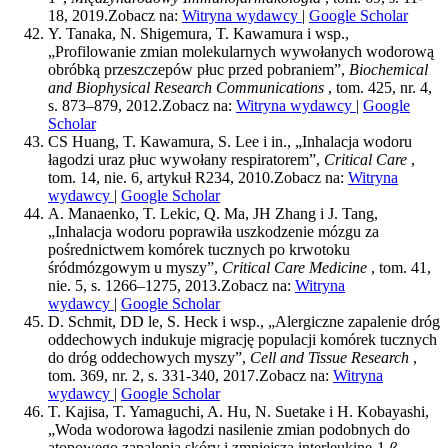
18, 2019.
Zobacz na:
Witryna wydawcy
|
Google Scholar
Y. Tanaka, N. Shigemura, T. Kawamura i wsp.,
„Profilowanie zmian molekularnych wywołanych wodorową
obróbką przeszczepów płuc przed pobraniem”,
Biochemical
and Biophysical Research Communications
, tom. 425, nr. 4,
s. 873–879, 2012.
Zobacz na:
Witryna wydawcy
|
Google
Scholar
CS Huang, T. Kawamura, S. Lee i in., „Inhalacja wodoru
łagodzi uraz płuc wywołany respiratorem”,
Critical Care
,
tom. 14, nie. 6, artykuł R234, 2010.
Zobacz na:
Witryna
wydawcy
|
Google Scholar
A. Manaenko, T. Lekic, Q. Ma, JH Zhang i J. Tang,
„Inhalacja wodoru poprawiła uszkodzenie mózgu za
pośrednictwem komórek tucznych po krwotoku
śródmózgowym u myszy”,
Critical Care Medicine
, tom. 41,
nie. 5, s. 1266–1275, 2013.
Zobacz na:
Witryna
wydawcy
|
Google Scholar
D. Schmit, DD le, S. Heck i wsp., „Alergiczne zapalenie dróg
oddechowych indukuje migrację populacji komórek tucznych
do dróg oddechowych myszy”,
Cell and Tissue Research
,
tom. 369, nr. 2, s. 331-340, 2017.
Zobacz na:
Witryna
wydawcy
|
Google Scholar
T. Kajisa, T. Yamaguchi, A. Hu, N. Suetake i H. Kobayashi,
„Woda wodorowa łagodzi nasilenie zmian podobnych do
atopowego zapalenia skóry i zmniejsza interleukinę-1
β
,