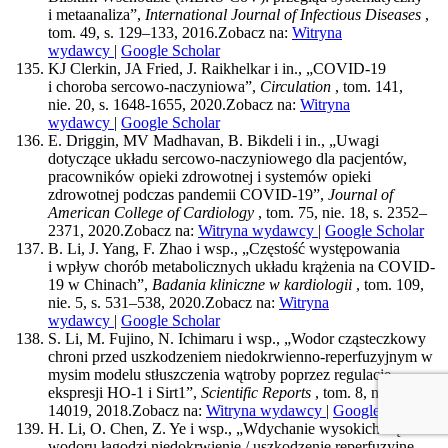
i metaanaliza”,
International Journal of Infectious Diseases
,
tom. 49, s. 129–133, 2016.
Zobacz na:
Witryna
wydawcy
|
Google Scholar
KJ Clerkin, JA Fried, J. Raikhelkar i in., „COVID-19
i choroba sercowo-naczyniowa”,
Circulation
, tom. 141,
nie. 20, s. 1648-1655, 2020.
Zobacz na:
Witryna
wydawcy
|
Google Scholar
E. Driggin, MV Madhavan, B. Bikdeli i in., „Uwagi
dotyczące układu sercowo-naczyniowego dla pacjentów,
pracowników opieki zdrowotnej i systemów opieki
zdrowotnej podczas pandemii COVID-19”,
Journal of
American College of Cardiology
, tom. 75, nie. 18, s. 2352–
2371, 2020.
Zobacz na:
Witryna wydawcy
|
Google Scholar
B. Li, J. Yang, F. Zhao i wsp., „Częstość występowania
i wpływ chorób metabolicznych układu krążenia na COVID-
19 w Chinach”,
Badania kliniczne w kardiologii
, tom. 109,
nie. 5, s. 531–538, 2020.
Zobacz na:
Witryna
wydawcy
|
Google Scholar
S. Li, M. Fujino, N. Ichimaru i wsp., „Wodor cząsteczkowy
chroni przed uszkodzeniem niedokrwienno-reperfuzyjnym w
mysim modelu stłuszczenia wątroby poprzez regulację
ekspresji HO-1 i Sirt1”,
Scientific Reports
, tom. 8, nie. 1, art.
14019, 2018.
Zobacz na:
Witryna wydawcy
|
Google Scholar
H. Li, O. Chen, Z. Ye i wsp., „Wdychanie wysokich stężeń
wodoru łagodzi niedokrwienie / uszkodzenie reperfuzyjne