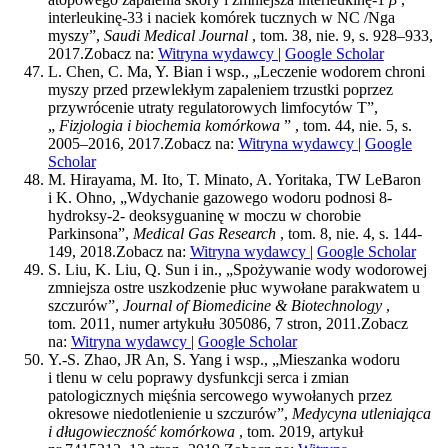
interleukinę-33 i naciek komórek tucznych w NC /Nga
myszy”,
Saudi Medical Journal
, tom. 38, nie. 9, s. 928–933,
2017.
Zobacz na:
Witryna wydawcy
|
Google Scholar
L. Chen, C. Ma, Y. Bian i wsp., „Leczenie wodorem chroni
myszy przed przewlekłym zapaleniem trzustki poprzez
przywrócenie utraty regulatorowych limfocytów T”,
„
Fizjologia i biochemia komórkowa
” , tom. 44, nie. 5, s.
2005–2016, 2017.
Zobacz na:
Witryna wydawcy
|
Google
Scholar
M. Hirayama, M. Ito, T. Minato, A. Yoritaka, TW LeBaron
i K. Ohno, „Wdychanie gazowego wodoru podnosi 8-
hydroksy-2- deoksyguaninę w moczu w chorobie
Parkinsona”,
Medical Gas Research
, tom. 8, nie. 4, s. 144-
149, 2018.
Zobacz na:
Witryna wydawcy
|
Google Scholar
S. Liu, K. Liu, Q. Sun i in., „Spożywanie wody wodorowej
zmniejsza ostre uszkodzenie płuc wywołane parakwatem u
szczurów”,
Journal of Biomedicine & Biotechnology
,
tom. 2011, numer artykułu 305086, 7 stron, 2011.
Zobacz
na:
Witryna wydawcy
|
Google Scholar
Y.-S. Zhao, JR An, S. Yang i wsp., „Mieszanka wodoru
i tlenu w celu poprawy dysfunkcji serca i zmian
patologicznych mięśnia sercowego wywołanych przez
okresowe niedotlenienie u szczurów”,
Medycyna utleniająca
i długowieczność komórkowa
, tom. 2019, artykuł