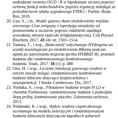
uszkodzone neurony OGD / R w hipokampie szczura poprzez
ochronę funkcji mitochondriów poprzez regulację mitofagii za
pośrednictwem szlaku sygnałowego PINK1 / Parkin.
Brain
Res, 2018.
Gao, Y., i in.,
Wodór gazowy tłumi niedokrwienie mięśnia
sercowego Uraz związany z reperfuzją niezależny od
postwarunku u szczurów poprzez osłabienie autofagii
wywołanej stresem siateczki śródplazmatycznej.
Cell Physiol
Biochem, 2017.
43
(4): str. 1503–1514.
Tamura, T., i wsp.,
Skuteczność wdychanego HYdrogenu na
wyniki neurologiczne po niedokrwieniu BRaina podczas
opieki po zatrzymaniu krążenia (próba HYBRID II): protokół
badania dla randomizowanego kontrolowanego
badania.
Trials, 2017.
18
(1): p. 488
Ono, H. i wsp.,
Leczenie inhalacją gazowego wodoru w
ostrym zawale mózgu: randomizowane kontrolowane
badanie kliniczne dotyczące bezpieczeństwa i
neuroprotekcji.
J Stroke Cerebrovasc Dis, 2017.
Yoritaka, A. i wsp.,
Pilotażowe badanie terapii H (2) w
chorobie Parkinsona: randomizowane badanie z podwójnie
ślepą próbą, kontrolowane placebo.
Zaburzenia ruchowe,
2013.
Nishimaki, K. i wsp.,
Wpływ wodoru cząsteczkowego
ocenianego na modelu zwierzęcym i randomizowanym
badaniu klinicznym dotyczącym łagodnych zaburzeń