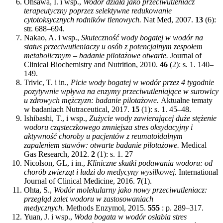
Ohsawa, I. i wsp.,
Wodór działa jako przeciwutleniacz
terapeutyczny poprzez selektywne redukowanie
cytotoksycznych rodników tlenowych.
Nat Med, 2007.
13
(6):
str. 688–694.
Nakao, A. i wsp.,
Skuteczność wody bogatej w wodór na
status przeciwutleniaczy u osób z potencjalnym zespołem
metabolicznym – badanie pilotażowe otwarte.
Journal of
Clinical Biochemistry and Nutrition, 2010.
46
(2): s. 1. 140–
149.
Trivic, T. i in.,
Picie wody bogatej w wodór przez 4 tygodnie
pozytywnie wpływa na enzymy przeciwutleniające w surowicy
u zdrowych mężczyzn: badanie pilotażowe.
Aktualne tematy
w badaniach Nutraceutical, 2017.
15
(1): s. 1. 45–48.
Ishibashi, T., i wsp.,
Zużycie wody zawierającej duże stężenie
wodoru cząsteczkowego zmniejsza stres oksydacyjny i
aktywność choroby u pacjentów z reumatoidalnym
zapaleniem stawów: otwarte badanie pilotażowe.
Medical
Gas Research, 2012.
2
(1): s. 1. 27
Nicolson, GL, i in.,
Kliniczne skutki podawania wodoru: od
chorób zwierząt i ludzi do medycyny wysiłkowej.
International
Journal of Clinical Medicine, 2016.
7
(1).
Ohta, S.,
Wodór molekularny jako nowy przeciwutleniacz:
przegląd zalet wodoru w zastosowaniach
medycznych.
Methods Enzymol, 2015.
555
: p. 289–317.
Yuan, J. i wsp.,
Woda bogata w wodór osłabia stres