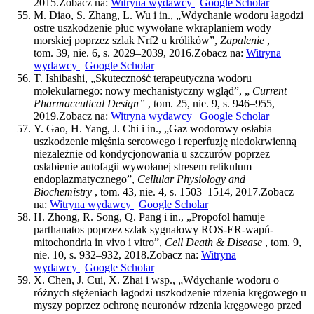
2015.
Zobacz na:
Witryna wydawcy
|
Google Scholar
M. Diao, S. Zhang, L. Wu i in., „Wdychanie wodoru łagodzi
ostre uszkodzenie płuc wywołane wkraplaniem wody
morskiej poprzez szlak Nrf2 u królików”,
Zapalenie
,
tom. 39, nie. 6, s. 2029–2039, 2016.
Zobacz na:
Witryna
wydawcy
|
Google Scholar
T. Ishibashi, „Skuteczność terapeutyczna wodoru
molekularnego: nowy mechanistyczny wgląd”, „
Current
Pharmaceutical Design”
, tom. 25, nie. 9, s. 946–955,
2019.
Zobacz na:
Witryna wydawcy
|
Google Scholar
Y. Gao, H. Yang, J. Chi i in., „Gaz wodorowy osłabia
uszkodzenie mięśnia sercowego i reperfuzję niedokrwienną
niezależnie od kondycjonowania u szczurów poprzez
osłabienie autofagii wywołanej stresem retikulum
endoplazmatycznego”,
Cellular Physiology and
Biochemistry
, tom. 43, nie. 4, s. 1503–1514, 2017.
Zobacz
na:
Witryna wydawcy
|
Google Scholar
H. Zhong, R. Song, Q. Pang i in., „Propofol hamuje
parthanatos poprzez szlak sygnałowy ROS-ER-wapń-
mitochondria in vivo i vitro”,
Cell Death & Disease
, tom. 9,
nie. 10, s. 932–932, 2018.
Zobacz na:
Witryna
wydawcy
|
Google Scholar
X. Chen, J. Cui, X. Zhai i wsp., „Wdychanie wodoru o
różnych stężeniach łagodzi uszkodzenie rdzenia kręgowego u
myszy poprzez ochronę neuronów rdzenia kręgowego przed