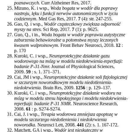
poznawczych.
Curr Alzheimer Res, 2017.
Mizuno, K. i wsp.,
Woda bogata w wodór dla poprawy
nastroju, lęku i funkcji nerwów autonomicznych w życiu
codziennym.
Med Gas Res, 2017.
7
(4): str. 247-255.
Gao, Q. i wsp.,
Wodór cząsteczkowy zwiększa odporność
myszy na stres.
Sci Rep, 2017.
7
(1): p. 9625.
Guo, Q., i in.,
Woda bogata w wodór poprawia autystyczne
zaburzenia behawioralne u potomstwa myszy leczonych
kwasem walproinowym.
Front Behav Neurosci, 2018.
12
:
p. 170
Kuroki, C. i wsp.,
Neuroprotekcyjne działanie gazu
wodorowego na mózg w modelu niedokrwienia-reperfuzji:
badanie P-31-Nmr.
Journal of Physiological Sciences,
2009.
59
: s. 1. 371–371.
Cai, JM i wsp.,
Neuroprotekcyjne działanie soli fizjologicznej
w szczurzym noworodkowym modelu niedotlenienia-
niedokrwienia.
Brain Res, 2009.
1256
: p. 129–137.
Kuroki, C. i wsp.,
Neuroprotekcyjne działanie wodoru na
mózg w modelu stresu hipoksyjnego i modelu niedokrwienia-
reperfuzji: badanie P-31 NMR.
Neuroscience Research,
2008.
61
: p. S274-S274.
Cai, J. i wsp.,
Terapia wodorowa zmniejsza apoptozę w
modelu szczurzego niedotlenienia i niedokrwienia
noworodka.
Neurosci Lett, 2008.
441
(2): s. 1. 167-172.
Matchett, GA i wsp.,
Wodór jest nieskuteczny w