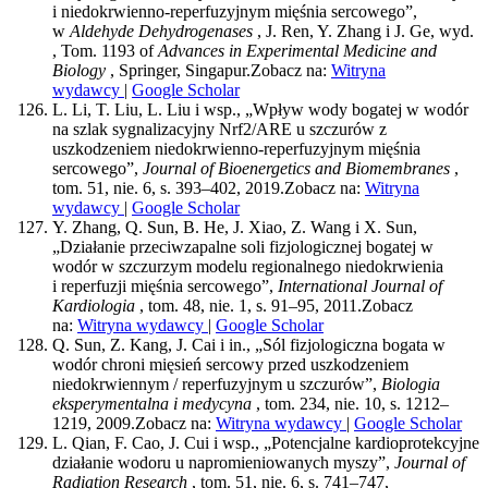
i niedokrwienno-reperfuzyjnym mięśnia sercowego”,
w
Aldehyde Dehydrogenases
, J. Ren, Y. Zhang i J. Ge, wyd.
, Tom. 1193 of
Advances in Experimental Medicine and
Biology
, Springer, Singapur.
Zobacz na:
Witryna
wydawcy
|
Google Scholar
L. Li, T. Liu, L. Liu i wsp., „Wpływ wody bogatej w wodór
na szlak sygnalizacyjny Nrf2/ARE u szczurów z
uszkodzeniem niedokrwienno-reperfuzyjnym mięśnia
sercowego”,
Journal of Bioenergetics and Biomembranes
,
tom. 51, nie. 6, s. 393–402, 2019.
Zobacz na:
Witryna
wydawcy
|
Google Scholar
Y. Zhang, Q. Sun, B. He, J. Xiao, Z. Wang i X. Sun,
„Działanie przeciwzapalne soli fizjologicznej bogatej w
wodór w szczurzym modelu regionalnego niedokrwienia
i reperfuzji mięśnia sercowego”,
International Journal of
Kardiologia
, tom. 48, nie. 1, s. 91–95, 2011.
Zobacz
na:
Witryna wydawcy
|
Google Scholar
Q. Sun, Z. Kang, J. Cai i in., „Sól fizjologiczna bogata w
wodór chroni mięsień sercowy przed uszkodzeniem
niedokrwiennym / reperfuzyjnym u szczurów”,
Biologia
eksperymentalna i medycyna
, tom. 234, nie. 10, s. 1212–
1219, 2009.
Zobacz na:
Witryna wydawcy
|
Google Scholar
L. Qian, F. Cao, J. Cui i wsp., „Potencjalne kardioprotekcyjne
działanie wodoru u napromieniowanych myszy”,
Journal of
Radiation Research
, tom. 51, nie. 6, s. 741–747,