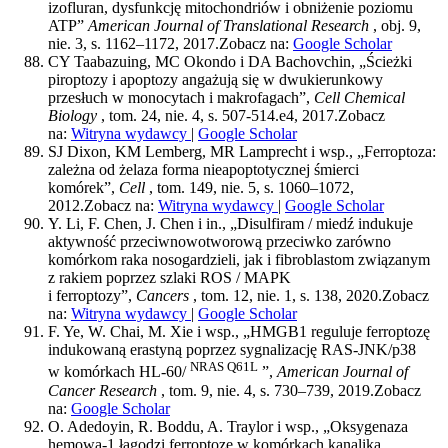
izofluran, dysfunkcję mitochondriów i obniżenie poziomu
ATP”
American Journal of Translational Research
, obj. 9,
nie. 3, s. 1162–1172, 2017.
Zobacz na:
Google Scholar
CY Taabazuing, MC Okondo i DA Bachovchin, „Ścieżki
piroptozy i apoptozy angażują się w dwukierunkowy
przesłuch w monocytach i makrofagach”,
Cell Chemical
Biology
, tom. 24, nie. 4, s. 507-514.e4, 2017.
Zobacz
na:
Witryna wydawcy
|
Google Scholar
SJ Dixon, KM Lemberg, MR Lamprecht i wsp., „Ferroptoza:
zależna od żelaza forma nieapoptotycznej śmierci
komórek”,
Cell
, tom. 149, nie. 5, s. 1060–1072,
2012.
Zobacz na:
Witryna wydawcy
|
Google Scholar
Y. Li, F. Chen, J. Chen i in., „Disulfiram / miedź indukuje
aktywność przeciwnowotworową przeciwko zarówno
komórkom raka nosogardzieli, jak i fibroblastom związanym
z rakiem poprzez szlaki ROS / MAPK
i ferroptozy”,
Cancers
, tom. 12, nie. 1, s. 138, 2020.
Zobacz
na:
Witryna wydawcy
|
Google Scholar
F. Ye, W. Chai, M. Xie i wsp., „HMGB1 reguluje ferroptozę
indukowaną erastyną poprzez sygnalizację RAS-JNK/p38
NRAS Q61L
w komórkach HL-60/
”,
American Journal of
Cancer Research
, tom. 9, nie. 4, s. 730–739, 2019.
Zobacz
na:
Google Scholar
O. Adedoyin, R. Boddu, A. Traylor i wsp., „Oksygenaza
hemowa-1 łagodzi ferroptozę w komórkach kanalika