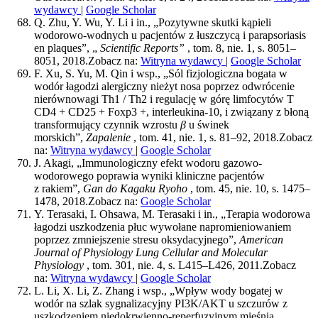
wydawcy
|
Google Scholar
Q. Zhu, Y. Wu, Y. Li i in., „Pozytywne skutki kąpieli
wodorowo-wodnych u pacjentów z łuszczycą i parapsoriasis
en plaques”, „
Scientific Reports”
, tom. 8, nie. 1, s. 8051–
8051, 2018.
Zobacz na:
Witryna wydawcy
|
Google Scholar
F. Xu, S. Yu, M. Qin i wsp., „Sól fizjologiczna bogata w
wodór łagodzi alergiczny nieżyt nosa poprzez odwrócenie
nierównowagi Th1 / Th2 i regulację w górę limfocytów T
CD4 + CD25 + Foxp3 +, interleukina-10, i związany z błoną
transformujący czynnik wzrostu
β
u świnek
morskich”,
Zapalenie
, tom. 41, nie. 1, s. 81–92, 2018.
Zobacz
na:
Witryna wydawcy
|
Google Scholar
J. Akagi, „Immunologiczny efekt wodoru gazowo-
wodorowego poprawia wyniki kliniczne pacjentów
z rakiem”,
Gan do Kagaku Ryoho
, tom. 45, nie. 10, s. 1475–
1478, 2018.
Zobacz na:
Google Scholar
Y. Terasaki, I. Ohsawa, M. Terasaki i in., „Terapia wodorowa
łagodzi uszkodzenia płuc wywołane napromieniowaniem
poprzez zmniejszenie stresu oksydacyjnego”,
American
Journal of Physiology Lung Cellular and Molecular
Physiology
, tom. 301, nie. 4, s. L415–L426, 2011.
Zobacz
na:
Witryna wydawcy
|
Google Scholar
L. Li, X. Li, Z. Zhang i wsp., „Wpływ wody bogatej w
wodór na szlak sygnalizacyjny PI3K/AKT u szczurów z
uszkodzeniem niedokrwienno-reperfuzyjnym mięśnia