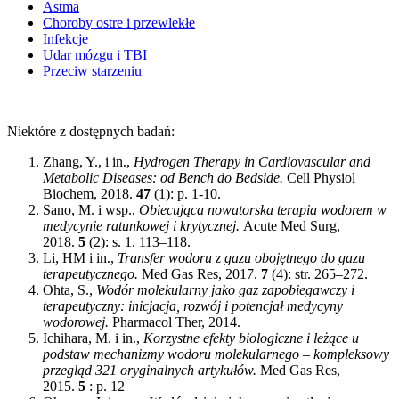
Astma
Choroby ostre i przewlekłe
Infekcje
Udar mózgu i TBI
Przeciw starzeniu
Niektóre z dostępnych badań:
Zhang, Y., i in.,
Hydrogen Therapy in Cardiovascular and
Metabolic Diseases: od Bench do Bedside.
Cell Physiol
Biochem, 2018.
47
(1): p. 1-10.
Sano, M. i wsp.,
Obiecująca nowatorska terapia wodorem w
medycynie ratunkowej i krytycznej.
Acute Med Surg,
2018.
5
(2): s. 1. 113–118.
Li, HM i in.,
Transfer wodoru z gazu obojętnego do gazu
terapeutycznego.
Med Gas Res, 2017.
7
(4): str. 265–272.
Ohta, S.,
Wodór molekularny jako gaz zapobiegawczy i
terapeutyczny: inicjacja, rozwój i potencjał medycyny
wodorowej.
Pharmacol Ther, 2014.
Ichihara, M. i in.,
Korzystne efekty biologiczne i leżące u
podstaw mechanizmy wodoru molekularnego – kompleksowy
przegląd 321 oryginalnych artykułów.
Med Gas Res,
2015.
5
: p. 12