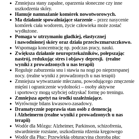
Zmniejsza stany zapalne, oparzenia słoneczne czy inne
uszkodzenia skóry.
Hamuje namnażanie komórek nowotworowych.
Ma działanie spowalniające starzenie
– przez nasycenie
komórek ciała wodorem, życie człowieka może zostać
wydłużone.
Pomaga w utrzymaniu gładkiej, elastycznej
i nawodnionej skóry oraz działa przeciwzmarszczkowo.
Wspomaga koncentrację np. podczas pracy, nauki.
Zwiększa działanie neuroprzekaźników, polepszając
nastrój, redukując stres i objawy depresji. (realne
wyniki z prowadzonych u nas terapii)
Reguluje zaburzenia snu i stawia na nogi po nieprzespanej
nocy. (realne wyniki z prowadzonych u nas terapii)
Zmniejsza wytwarzanie mleczanu, powodującego zmęczenie
mięśni i ograniczenie wydolności – osoby aktywne
i sportowcy mogą szybciej odzyskać formę po treningu.
Zmniejsza apetyt na środki uzależniające.
Wyrównuje bilans kwasowo-zasadowy.
Dramatycznie poprawia stan osób z demencją
i Alzheimerm (realne wyniki z prowadzonych u nas
terapii)
Wodór dla Mózgu: Alzheimer, Parkinson, schizofrenia,
stwardnienie rozsiane, uszkodzenia rdzenia kręgowego
Wodór dla Płuc: Przewlekła obturacyjna choroba płuc