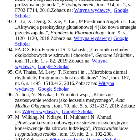
proksymalnego nerki”,
Fizjologia nerek
, tom. 314, nr. 5, s.
F702-F714, 2018.
Zobacz na:
Witryna wydawcy
|
Google
Scholar
C. Li, X. Deng, X. Xie, Y. Liu, JP Friedmann Angeli i L. Lai,
„Aktywacja peroksydazy glutationowej 4 jako nowa strategia
przeciwzapalna”,
Frontiers in Pharmacology
, tom. 9, s.
1120–1120, 2018.
Zobacz na:
Witryna wydawcy
|
Google
Scholar
FA-OX Rijo-Ferreira i JS Takahashi, „Genomika rytmów
okołodobowych w zdrowiu i chorobie”,
Genome Medicine
,
tom. 11, nie. 1, s. 82, 2019.
Zobacz na:
Witryna
wydawcy
|
Google Scholar
CA Thaiss, M. Levy, T. Korem i in., „Microbiota diurnal
rhythmicity Programmes host oscillations”
Cell
, tom. 167,
nr. 6, s. 1495–1510.e12, 2016.
Zobacz na:
Witryna
wydawcy
|
Google Scholar
A. Iida, N. Nosaka, T. Yumoto i wsp., „Kliniczne
zastosowanie wodoru jako leczenia medycznego”,
Acta
Medica Okayama
, tom. 70, nie. 5, s. 331–337, 2016.
Zobacz
na:
Witryna wydawcy
|
Google Scholar
M. Wilking, M. Ndiaye, H. Mukhtar i N. Ahmad,
„Powiązania rytmu dobowego ze stresem oksydacyjnym:
konsekwencje dla zdrowia ludzkiego”,
Przeciwutleniacze
i sygnalizacja redoks
, tom. 19, nie. 2, s. 192-208,
2013.
Zobacz na:
Witryna wydawcy
|
Google Scholar