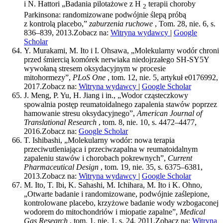
i N. Hattori „Badania pilotażowe z H
terapii choroby
2
Parkinsona: randomizowane podwójnie ślepą próbą
z kontrolą placebo,”
zaburzenia ruchowe
, Tom. 28, nie. 6, s.
836–839, 2013.
Zobacz na:
Witryna wydawcy
|
Google
Scholar
Y. Murakami, M. Ito i I. Ohsawa, „Molekularny wodór chroni
przed śmiercią komórek nerwiaka niedojrzałego SH-SY5Y
wywołaną stresem oksydacyjnym w procesie
mitohormezy”,
PLoS One
, tom. 12, nie. 5, artykuł e0176992,
2017.
Zobacz na:
Witryna wydawcy
|
Google Scholar
J. Meng, P. Yu, H. Jiang i in., „Wodor cząsteczkowy
spowalnia postęp reumatoidalnego zapalenia stawów poprzez
hamowanie stresu oksydacyjnego”,
American Journal of
Translational Research
, tom. 8, nie. 10, s. 4472–4477,
2016.
Zobacz na:
Google Scholar
T. Ishibashi, „Molekularny wodór: nowa terapia
przeciwutleniająca i przeciwzapalna w reumatoidalnym
zapaleniu stawów i chorobach pokrewnych”,
Current
Pharmaceutical Design
, tom. 19, nie. 35, s. 6375–6381,
2013.
Zobacz na:
Witryna wydawcy
|
Google Scholar
M. Ito, T. Ibi, K. Sahashi, M. Ichihara, M. Ito i K. Ohno,
„Otwarte badanie i randomizowane, podwójnie zaślepione,
kontrolowane placebo, krzyżowe badanie wody wzbogaconej
wodorem do mitochondriów i miopatie zapalne”,
Medical
Gas Research
, tom. 1, nie. 1, s. 24, 2011.
Zobacz na:
Witryna