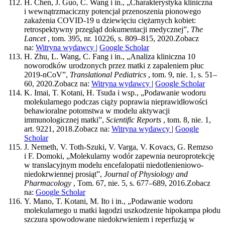
H. Chen, J. Guo, C. Wang i in., „Charakterystyka kliniczna
i wewnątrzmaciczny potencjał przenoszenia pionowego
zakażenia COVID-19 u dziewięciu ciężarnych kobiet:
retrospektywny przegląd dokumentacji medycznej”,
The
Lancet
, tom. 395, nr. 10226, s. 809–815, 2020.
Zobacz
na:
Witryna wydawcy
|
Google Scholar
H. Zhu, L. Wang, C. Fang i in., „Analiza kliniczna 10
noworodków urodzonych przez matki z zapaleniem płuc
2019-nCoV”,
Translational Pediatrics
, tom. 9, nie. 1, s. 51–
60, 2020.
Zobacz na:
Witryna wydawcy
|
Google Scholar
K. Imai, T. Kotani, H. Tsuda i wsp., „Podawanie wodoru
molekularnego podczas ciąży poprawia nieprawidłowości
behawioralne potomstwa w modelu aktywacji
immunologicznej matki”,
Scientific Reports
, tom. 8, nie. 1,
art. 9221, 2018.
Zobacz na:
Witryna wydawcy
|
Google
Scholar
J. Nemeth, V. Toth-Szuki, V. Varga, V. Kovacs, G. Remzso
i F. Domoki, „Molekularny wodór zapewnia neuroprotekcję
w translacyjnym modelu encefalopatii niedotlenieniowo-
niedokrwiennej prosiąt”,
Journal of Physiology and
Pharmacology
, Tom. 67, nie. 5, s. 677–689, 2016.
Zobacz
na:
Google Scholar
Y. Mano, T. Kotani, M. Ito i in., „Podawanie wodoru
molekularnego u matki łagodzi uszkodzenie hipokampa płodu
szczura spowodowane niedokrwieniem i reperfuzją w