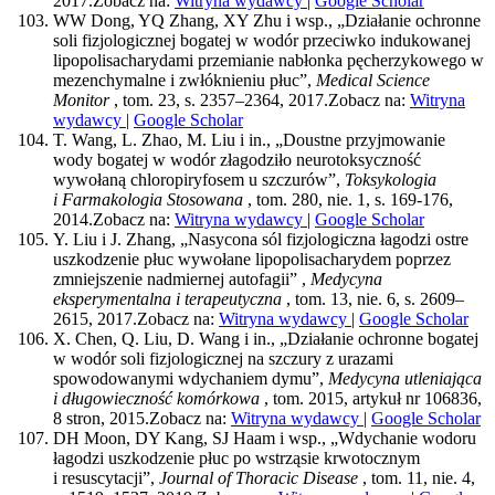
2017.
Zobacz na:
Witryna wydawcy
|
Google Scholar
WW Dong, YQ Zhang, XY Zhu i wsp., „Działanie ochronne
soli fizjologicznej bogatej w wodór przeciwko indukowanej
lipopolisacharydami przemianie nabłonka pęcherzykowego w
mezenchymalne i zwłóknieniu płuc”,
Medical Science
Monitor
, tom. 23, s. 2357–2364, 2017.
Zobacz na:
Witryna
wydawcy
|
Google Scholar
T. Wang, L. Zhao, M. Liu i in., „Doustne przyjmowanie
wody bogatej w wodór złagodziło neurotoksyczność
wywołaną chloropiryfosem u szczurów”,
Toksykologia
i Farmakologia Stosowana
, tom. 280, nie. 1, s. 169-176,
2014.
Zobacz na:
Witryna wydawcy
|
Google Scholar
Y. Liu i J. Zhang, „Nasycona sól fizjologiczna łagodzi ostre
uszkodzenie płuc wywołane lipopolisacharydem poprzez
zmniejszenie nadmiernej autofagii” ,
Medycyna
eksperymentalna i terapeutyczna
, tom. 13, nie. 6, s. 2609–
2615, 2017.
Zobacz na:
Witryna wydawcy
|
Google Scholar
X. Chen, Q. Liu, D. Wang i in., „Działanie ochronne bogatej
w wodór soli fizjologicznej na szczury z urazami
spowodowanymi wdychaniem dymu”,
Medycyna utleniająca
i długowieczność komórkowa
, tom. 2015, artykuł nr 106836,
8 stron, 2015.
Zobacz na:
Witryna wydawcy
|
Google Scholar
DH Moon, DY Kang, SJ Haam i wsp., „Wdychanie wodoru
łagodzi uszkodzenie płuc po wstrząsie krwotocznym
i resuscytacji”,
Journal of Thoracic Disease
, tom. 11, nie. 4,