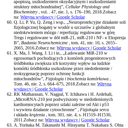
apoptozą, uszkodzeniem oksydacyjnym i uszkodzeniami
struktury mitochondrialnej”,
Cellular Physiology and
Biochemistry
, vol. . 47, nie. 1, s. 176–190, 2018.
Zobacz
na:
Witryna wydawcy
|
Google Scholar
Q. Li, P. Yu, Q. Zeng i wsp., „Neuroprotekcyjne działanie soli
fizjologicznej bogatej w wodór u szczurów z globalnym
niedokrwieniem mózgu / reperfuzją: regulowane w górę
Tregs i regulowane w dół miR-21, miR-210 i NF-
κ
Ekspresja
B”,
Badania Neurochemiczne
, tom. 41, nie. 10, s. 2655–
2665, 2016.
Zobacz na:
Witryna wydawcy
|
Google Scholar
X. Ma, J. Wang, J. Li i in., „Ładowanie MiR-210 w
egzosomach pochodzących z komórek progenitorowych
śródbłonka zwiększa ich korzystny wpływ na ludzkie
komórki śródbłonka uszkodzone przez niedotlenienie /
reoksygenację poprzez ochronę funkcji
mitochondriów”,
Fizjologia i biochemia komórkowa
,
Tom. 46, nie. 2, s. 664–675, 2018.
Zobacz na:
Witryna
wydawcy
|
Google Scholar
RK Mutharasan, V. Nagpal, Y. Ichikawa i H. Ardehali,
„MicroRNA-210 jest podwyższony w niedotlenionych
kardiomiocytach poprzez szlaki zależne od Akt i p53
i wywiera działanie cytoochronne” ,
Fizjologia serca
i
układu
krążenia
, tom. 301, nie. 4, s. H1519–H1530,
2011.
Zobacz na:
Witryna wydawcy
|
Google Scholar
A. Yoritaka M. Takanashi M. Hirayama T. Nakahara S. Ohta