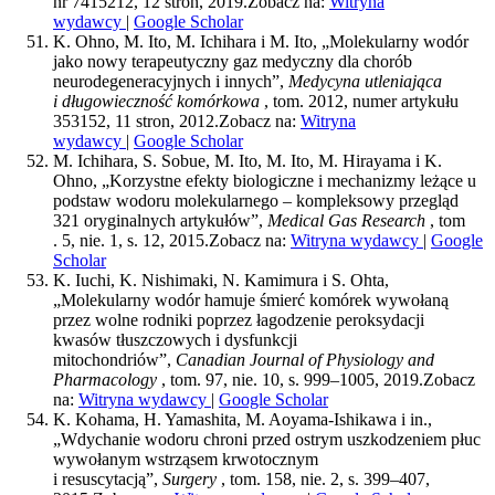
nr 7415212, 12 stron, 2019.
Zobacz na:
Witryna
wydawcy
|
Google Scholar
K. Ohno, M. Ito, M. Ichihara i M. Ito, „Molekularny wodór
jako nowy terapeutyczny gaz medyczny dla chorób
neurodegeneracyjnych i innych”,
Medycyna utleniająca
i długowieczność komórkowa
, tom. 2012, numer artykułu
353152, 11 stron, 2012.
Zobacz na:
Witryna
wydawcy
|
Google Scholar
M. Ichihara, S. Sobue, M. Ito, M. Ito, M. Hirayama i K.
Ohno, „Korzystne efekty biologiczne i mechanizmy leżące u
podstaw wodoru molekularnego – kompleksowy przegląd
321 oryginalnych artykułów”,
Medical Gas Research
, tom
. 5, nie. 1, s. 12, 2015.
Zobacz na:
Witryna wydawcy
|
Google
Scholar
K. Iuchi, K. Nishimaki, N. Kamimura i S. Ohta,
„Molekularny wodór hamuje śmierć komórek wywołaną
przez wolne rodniki poprzez łagodzenie peroksydacji
kwasów tłuszczowych i dysfunkcji
mitochondriów”,
Canadian Journal of Physiology and
Pharmacology
, tom. 97, nie. 10, s. 999–1005, 2019.
Zobacz
na:
Witryna wydawcy
|
Google Scholar
K. Kohama, H. Yamashita, M. Aoyama-Ishikawa i in.,
„Wdychanie wodoru chroni przed ostrym uszkodzeniem płuc
wywołanym wstrząsem krwotocznym
i resuscytacją”,
Surgery
, tom. 158, nie. 2, s. 399–407,