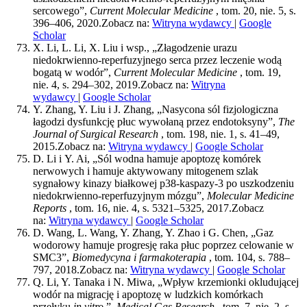
sercowego”,
Current Molecular Medicine
, tom. 20, nie. 5, s.
396–406, 2020.
Zobacz na:
Witryna wydawcy
|
Google
Scholar
X. Li, L. Li, X. Liu i wsp., „Złagodzenie urazu
niedokrwienno-reperfuzyjnego serca przez leczenie wodą
bogatą w wodór”,
Current Molecular Medicine
, tom. 19,
nie. 4, s. 294–302, 2019.
Zobacz na:
Witryna
wydawcy
|
Google Scholar
Y. Zhang, Y. Liu i J. Zhang, „Nasycona sól fizjologiczna
łagodzi dysfunkcję płuc wywołaną przez endotoksyny”,
The
Journal of Surgical Research
, tom. 198, nie. 1, s. 41–49,
2015.
Zobacz na:
Witryna wydawcy
|
Google Scholar
D. Li i Y. Ai, „Sól wodna hamuje apoptozę komórek
nerwowych i hamuje aktywowany mitogenem szlak
sygnałowy kinazy białkowej p38-kaspazy-3 po uszkodzeniu
niedokrwienno-reperfuzyjnym mózgu”,
Molecular Medicine
Reports
, tom. 16, nie. 4, s. 5321–5325, 2017.
Zobacz
na:
Witryna wydawcy
|
Google Scholar
D. Wang, L. Wang, Y. Zhang, Y. Zhao i G. Chen, „Gaz
wodorowy hamuje progresję raka płuc poprzez celowanie w
SMC3”,
Biomedycyna i farmakoterapia
, tom. 104, s. 788–
797, 2018.
Zobacz na:
Witryna wydawcy
|
Google Scholar
Q. Li, Y. Tanaka i N. Miwa, „Wpływ krzemionki okludującej
wodór na migrację i apoptozę w ludzkich komórkach
przełyku
in vitro
”,
Medical Gas Research
, tom. 7, nie. 2, s.