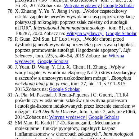
76–85, 2017.
Zobacz na:
Witryna wydawcy
|
Google Scholar
X. Zhuang, Y. Yu, Y. Jiang i wsp., „Wodor cząsteczkowy
osłabia zapalenie nerwów wywołane sepsą poprzez regulację
polaryzacji mikrogleju poprzez szlak zależny od autofagii
mTOR”,
International Immunopharmacology
, tom. 81, art.
106287, 2020.
Zobacz na:
Witryna wydawcy
|
Google Scholar
P. Guan, ZM Sun, LF Luo i wsp., „Wodór chroni przed
dysfunkcją nerek wywołaną przewlekłą przerywaną hipoksją
poprzez promowanie autofagii i łagodzenie apoptozy”,
Life
Sciences
, tom. 225, s. 46–54, 2019.
Zobacz na:
Witryna
wydawcy
|
Google Scholar
J. Yuan, D. Wang, Y. Liu, X. Chen i H. Zhang, „Wpływ
wody bogatej w wodór na ekspresję Nrf 2 i stres oksydacyjny
u szczurów z urazowym uszkodzeniem mózgu”,
Zhonghua
wei zhong bing ji jiu yi xue
, tom. 27, nie. 11, s. 911–915,
2015.
Zobacz na:
Google Scholar
A. Pla, M. Pascual, J. Renau-Piqueras i C. Guerri, „TLR4
pośredniczy w osłabieniu szlaków ubikwityna-proteasom
i autofagia-lizosom indukowanych przez leczenie etanolem w
mózgu”,
Cell Death & Disease
, tom. 5, nie. 2, artykuł e1066,
2014.
Zobacz na:
Witryna wydawcy
|
Google Scholar
SM Man, R. Karki i T.-D. Kanneganti, „Mechanizmy
molekularne i funkcje pyroptozy, zapalnych kaspaz
i inflammasomów w chorobach zakaźnych”,
Immunological