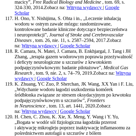
macicy”,
Free Radical Biology and Medicine
, tom. 69, s.
324-330, 2014.
Zobacz na:
Witryna wydawcy
|
Google
Scholar
H. Ono, Y. Nishijima, S. Ohta i in., „Leczenie inhalacją
wodoru w ostrym zawale mózgu: randomizowane,
kontrolowane badanie kliniczne dotyczące bezpieczeństwa
i neuroprotekcji”,
Journal of Stroke and Cerebrovascular
Diseases
, tom. 26, nie. 11, s. 2587–2594, 2017.
Zobacz
na:
Witryna wydawcy
|
Google Scholar
R. Camara, N. Matei, J. Camara, B. Enkhjargal, J. Tang i JH
Zhang, „terapia gazem wodorowym poprawia przeżywalność
i deficyty neurologiczne u szczurów z krwotokiem
podpajęczynówkowym: badanie pilotażowe”,
Medical Gas
Research
, tom. 9, nie. 2, s. 74–79, 2019.
Zobacz na:
Witryna
wydawcy
|
Google Scholar
K. Zhuang, YC Zuo, P. Sherchan, JK Wang, XX Yan i F. Liu,
„Wdychanie wodoru łagodzi uszkodzenia komórek
śródbłonka związane ze stresem oksydacyjnym po krwotoku
podpajęczynówkowym u szczurów”,
Frontiers
in Neuroscience
, tom. 13, art. 1441, 2020.
Zobacz
na:
Witryna wydawcy
|
Google Scholar
H. Chen, C. Zhou, K. Xie, X. Meng, Y. Wang i Y. Yu,
„Bogata w wodór sól fizjologiczna łagodziła przerost
i aktywację mikrogleju poprzez inaktywację inflamasomu za
pośrednictwem autofagii u szczurów z bólem