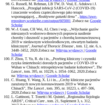
G. Russell, M. Rehman, LB TW, D. Veal, E. Adukwu i J.
Hancock, „Przegląd infekcji SARS-CoV-2 (COVID-19)
i znaczenie wodoru cząsteczkowego jako terapii
wspomagającej, „
Reaktywne gatunki tlenu”
,
https://uwe-
repository.worktribe.com/output/605001
.
Zobacz na:
Google
Scholar
W.-J. Guan, CH Wei, AL Chen i wsp., „Wdychanie gazów
mieszanych wodorowo-tlenowych poprawia nasilenie
choroby i duszność u pacjentów z chorobą koronawirusową
2019 w niedawnym wieloośrodkowym, otwartym badaniu
klinicznym”,
Journal of Thoracic Disease
, tom. 12, nie. 6, s.
3448–3452, 2020.
Zobacz na:
Witryna wydawcy
|
Google
Scholar
F. Zhou, T. Yu, R. du i in., „Przebieg kliniczny i czynniki
ryzyka śmiertelności dorosłych pacjentów z COVID-19 w
Wuhan w Chinach: retrospektywne badanie kohortowe”,
The
Lancet
, tom. 395, nr. 10229, s. 1054–1062, 2020.
Zobacz
na:
Witryna wydawcy
|
Google Scholar
C. Huang, Y. Wang, X. Li i in., „Cechy kliniczne pacjentów
zarażonych nowym koronawirusem 2019 w Wuhan w
Chinach”,
The Lancet
, tom. 395, nr. 10223, s. 497–506,
2020.
Zobacz na:
Witryna wydawcy
|
Google Scholar
L. Gattinoni, T. Tonetti i M. Quintel, „Regionalna fizjologia
ARDS”,
Critical Care
, tom. 21, Suplement 3, s. 312,