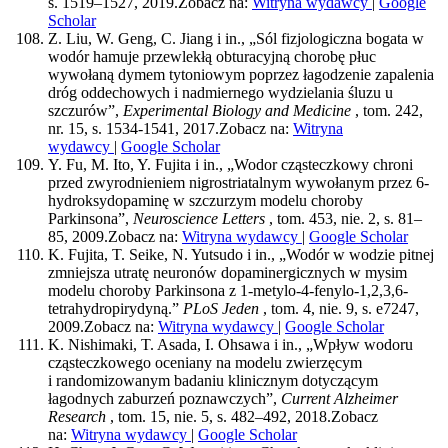
s. 1519–1527, 2019.
Zobacz na:
Witryna wydawcy
|
Google
Scholar
Z. Liu, W. Geng, C. Jiang i in., „Sól fizjologiczna bogata w
wodór hamuje przewlekłą obturacyjną chorobę płuc
wywołaną dymem tytoniowym poprzez łagodzenie zapalenia
dróg oddechowych i nadmiernego wydzielania śluzu u
szczurów”,
Experimental Biology and Medicine
, tom. 242,
nr. 15, s. 1534-1541, 2017.
Zobacz na:
Witryna
wydawcy
|
Google Scholar
Y. Fu, M. Ito, Y. Fujita i in., „Wodor cząsteczkowy chroni
przed zwyrodnieniem nigrostriatalnym wywołanym przez 6-
hydroksydopaminę w szczurzym modelu choroby
Parkinsona”,
Neuroscience Letters
, tom. 453, nie. 2, s. 81–
85, 2009.
Zobacz na:
Witryna wydawcy
|
Google Scholar
K. Fujita, T. Seike, N. Yutsudo i in., „Wodór w wodzie pitnej
zmniejsza utratę neuronów dopaminergicznych w mysim
modelu choroby Parkinsona z 1-metylo-4-fenylo-1,2,3,6-
tetrahydropirydyną.”
PLoS Jeden
, tom. 4, nie. 9, s. e7247,
2009.
Zobacz na:
Witryna wydawcy
|
Google Scholar
K. Nishimaki, T. Asada, I. Ohsawa i in., „Wpływ wodoru
cząsteczkowego oceniany na modelu zwierzęcym
i randomizowanym badaniu klinicznym dotyczącym
łagodnych zaburzeń poznawczych”,
Current Alzheimer
Research
, tom. 15, nie. 5, s. 482–492, 2018.
Zobacz
na:
Witryna wydawcy
|
Google Scholar