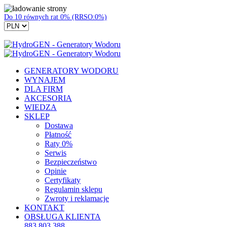
Do 10 równych rat 0% (RRSO:0%)
GENERATORY WODORU
WYNAJEM
DLA FIRM
AKCESORIA
WIEDZA
SKLEP
Dostawa
Płatność
Raty 0%
Serwis
Bezpieczeństwo
Opinie
Certyfikaty
Regulamin sklepu
Zwroty i reklamacje
KONTAKT
OBSŁUGA KLIENTA
883 803 388