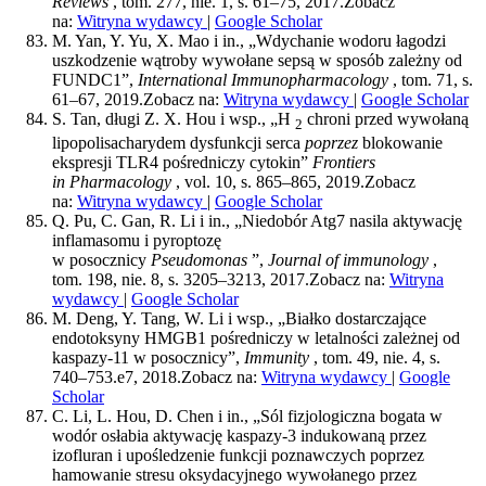
Reviews
, tom. 277, nie. 1, s. 61–75, 2017.
Zobacz
na:
Witryna wydawcy
|
Google Scholar
M. Yan, Y. Yu, X. Mao i in., „Wdychanie wodoru łagodzi
uszkodzenie wątroby wywołane sepsą w sposób zależny od
FUNDC1”,
International Immunopharmacology
, tom. 71, s.
61–67, 2019.
Zobacz na:
Witryna wydawcy
|
Google Scholar
S. Tan, długi Z. X. Hou i wsp., „H
chroni przed wywołaną
2
lipopolisacharydem dysfunkcji serca
poprzez
blokowanie
ekspresji TLR4 pośredniczy cytokin”
Frontiers
in Pharmacology
, vol. 10, s. 865–865, 2019.
Zobacz
na:
Witryna wydawcy
|
Google Scholar
Q. Pu, C. Gan, R. Li i in., „Niedobór Atg7 nasila aktywację
inflamasomu i pyroptozę
w posocznicy
Pseudomonas
”,
Journal of immunology
,
tom. 198, nie. 8, s. 3205–3213, 2017.
Zobacz na:
Witryna
wydawcy
|
Google Scholar
M. Deng, Y. Tang, W. Li i wsp., „Białko dostarczające
endotoksyny HMGB1 pośredniczy w letalności zależnej od
kaspazy-11 w posocznicy”,
Immunity
, tom. 49, nie. 4, s.
740–753.e7, 2018.
Zobacz na:
Witryna wydawcy
|
Google
Scholar
C. Li, L. Hou, D. Chen i in., „Sól fizjologiczna bogata w
wodór osłabia aktywację kaspazy-3 indukowaną przez
izofluran i upośledzenie funkcji poznawczych poprzez
hamowanie stresu oksydacyjnego wywołanego przez