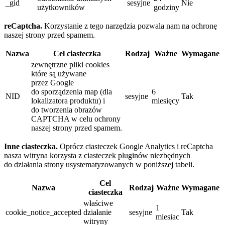
_gid
sesyjne
Nie
użytkowników
godziny
reCaptcha.
Korzystanie z tego narzędzia pozwala nam na ochronę
naszej strony przed spamem.
Nazwa
Cel ciasteczka
Rodzaj
Ważne
Wymagane
zewnętrzne pliki cookies
które są używane
przez Google
do sporządzenia map (dla
6
NID
sesyjne
Tak
lokalizatora produktu) i
miesięcy
do tworzenia obrazów
CAPTCHA w celu ochrony
naszej strony przed spamem.
Inne ciasteczka.
Oprócz ciasteczek Google Analytics i reCaptcha
nasza witryna korzysta z ciasteczek pluginów niezbędnych
do działania strony usystematyzowanych w poniższej tabeli.
Cel
Nazwa
Rodzaj
Ważne
Wymagane
ciasteczka
właściwe
1
cookie_notice_accepted
działanie
sesyjne
Tak
miesiac
witryny