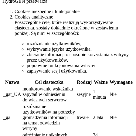
HydroGEN przetwarza:
Cookies niezbędne i funkcjonalne
Cookies analityczne
Poszczególne cele, które realizują wykorzystywane
ciasteczka, zostały dokładnie określone w zestawieniu
poniżej. Są nimi w szczególności:
rozróżnianie użytkowników,
wykrywanie języka użytkownika,
zbieranie informacji o sposobie korzystania z witryny
przez użytkowników,
poprawnie funkcjonowania witryny
zapisywanie sesji użytkownika.
Nazwa
Cel ciasteczka
Rodzaj
Ważne
Wymagane
monitorowanie wskaźnika
1
_gat_UA
zapytań w odniesieniu
sesyjne
Nie
minuta
do własnych serwerów
rozróżnianie
użytkowników na potrzeby
_ga
gromadzenia informacji
trwałe
2 lata
Nie
na temat odwiedzin
witryny
odróżnianie unikalnych
24