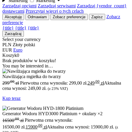
Marketing
Marketing
Zarządzaj opcjami
Zarządzaj serwisami
Zarządzaj {vendor_count}
dostawcami
Przeczytaj więcej o tych celach
Zobacz
Akceptuję
Odmawiam
Zobacz preferencje
Zapisz
preferencje
{title}
{title}
{title}
Zarządzaj
Select your currency
PLN
Złoty polski
EUR
Euro
Koszyk
0
Brak produktów w koszyku!
You may be interested in…
Nawilżająca mgiełka do twarzy
,00
,00
299
zł
Pierwotna cena wynosiła: 299,00 zł.
249
zł
Aktualna
cena wynosi: 249,00 zł.
(z 23% VAT)
Kup teraz
Generator Wodoru HYD3000 Platinium + okulary ×2
,00
16500
zł
Pierwotna cena wynosiła:
,00
16500,00 zł.
15900
zł
Aktualna cena wynosi: 15900,00 zł.
(z