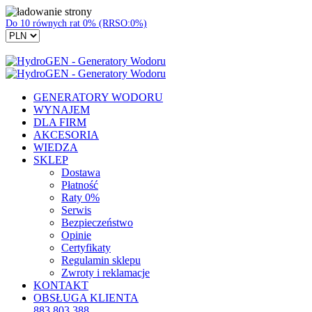
Do 10 równych rat 0% (RRSO:0%)
GENERATORY WODORU
WYNAJEM
DLA FIRM
AKCESORIA
WIEDZA
SKLEP
Dostawa
Płatność
Raty 0%
Serwis
Bezpieczeństwo
Opinie
Certyfikaty
Regulamin sklepu
Zwroty i reklamacje
KONTAKT
OBSŁUGA KLIENTA
883 803 388