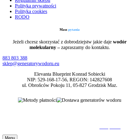
Regulamin sklepu
Polityka prywatności
Polityka cookies
RODO
Masz
pytania
Jeżeli chcesz skorzystać z dobrodziejstw jakie daje
wodór
molekularny –
zapraszamy do kontaktu.
883 803 388
sklep@generatorywodoru.eu
Elevanta Blueprint Konrad Sobiecki
NIP: 529-168-17-56, REGON: 142827608
ul. Obrońców Pokoju 11, 05-827 Grodzisk Maz.
Inhalatory wodoru, generatory wodoru, wodór molekularny
© 2026 GeneratoryWodoru.eu. Wszelkie Prawa Zastrzeżone. Kopiowanie oraz
rozpowszechnianie bez zezwolenia zabronione.
Nota prawna
Menu