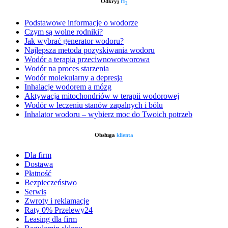
Odkryj
H
2
Podstawowe informacje o wodorze
Czym są wolne rodniki?
Jak wybrać generator wodoru?
Najlepsza metoda pozyskiwania wodoru
Wodór a terapia przeciwnowotworowa
Wodór na proces starzenia
Wodór molekularny a depresja
Inhalacje wodorem a mózg
Aktywacja mitochondriów w terapii wodorowej
Wodór w leczeniu stanów zapalnych i bólu
Inhalator wodoru – wybierz moc do Twoich potrzeb
Obsługa
klienta
Dla firm
Dostawa
Płatność
Bezpieczeństwo
Serwis
Zwroty i reklamacje
Raty 0% Przelewy24
Leasing dla firm